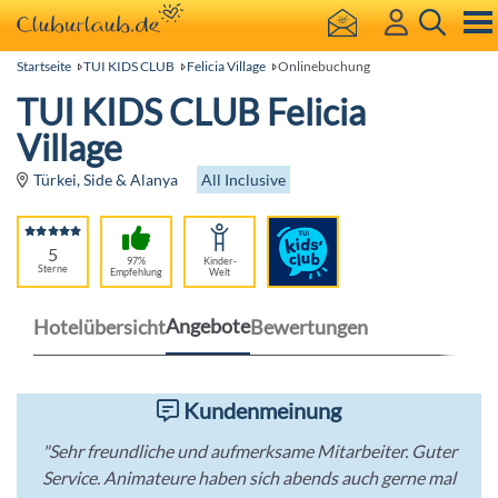
Startseite
TUI KIDS CLUB
Felicia Village
Onlinebuchung
TUI KIDS CLUB Felicia
Village
All Inclusive
Türkei, Side & Alanya
5
97%
Kinder-
Sterne
Empfehlung
Welt
Angebote
Hotelübersicht
Bewertungen
Kundenmeinung
"Sehr freundliche und aufmerksame Mitarbeiter. Guter
Service. Animateure haben sich abends auch gerne mal