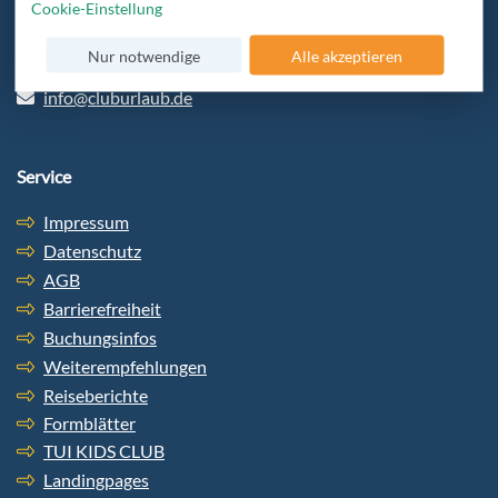
Cookie-Einstellung
beraten und bekommt den besten Service.
Nur notwendige
Alle akzeptieren
+49 6103-5969-32
info@cluburlaub.de
Service
Impressum
Datenschutz
AGB
Barrierefreiheit
Buchungsinfos
Weiterempfehlungen
Reiseberichte
Formblätter
TUI KIDS CLUB
Landingpages