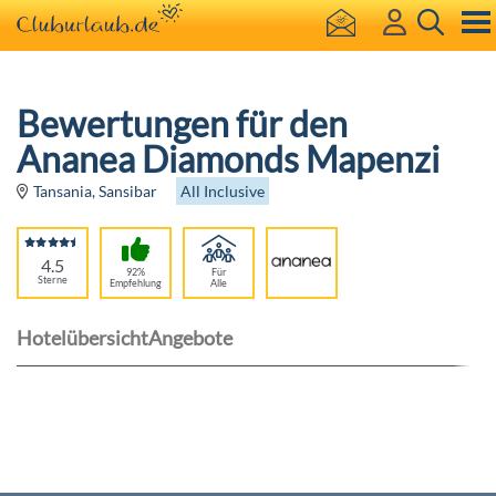
Bewertungen für den
Ananea Diamonds Mapenzi
All Inclusive
Tansania, Sansibar
4.5
92%
Für
Sterne
Empfehlung
Alle
Hotelübersicht
Angebote