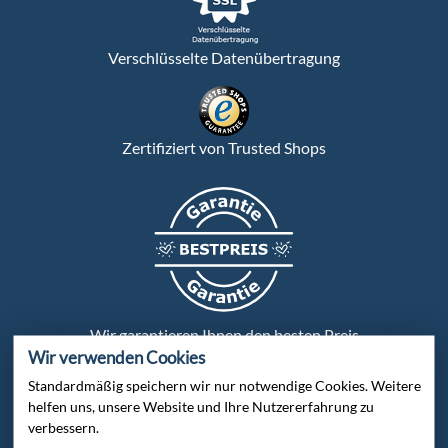
Verschlüsselte Datenübertragung
Zertifiziert von Trusted Shops
Wir garantieren Ihnen den besten Preis
Wir verwenden Cookies
Standardmäßig speichern wir nur notwendige Cookies. Weitere
Persönliche Beratung:
helfen uns, unsere Website und Ihre Nutzererfahrung zu
verbessern.
Bei uns wird jeder Kunde persönlich