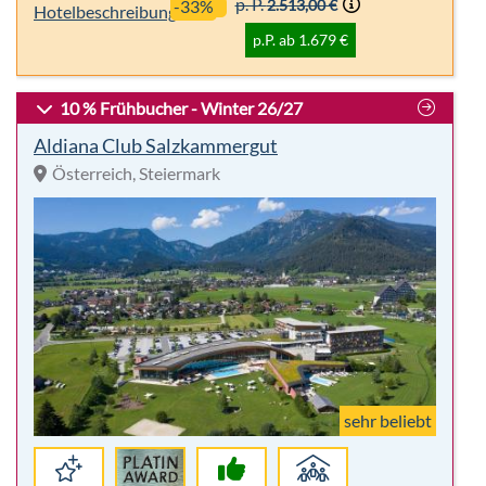
sehr beliebt
Premium
95%
Für
Club
Empfehlung
Alle
Highlights:
7 Nächte
Outdoor Aktivitäten
Halbpension +
Kinder/Familie
Eigene Anreise
Wellness
Hotelbeschreibung
p.P. ab 1.201 €