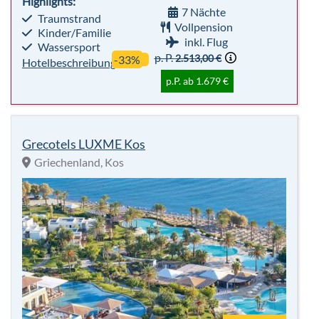
Grecotels LUXME Kos
Griechenland, Kos
sehr beliebt
5
91%
Für
Sterne
Empfehlung
Alle
Highlights:
7 Nächte