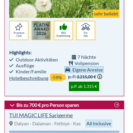
Highlights:
7 Nächte
Outdoor Aktivitäten
Vollpension
Ausflüge
Eigene Anreise
Kinder/Familie
p. P.
3.215,00 €
-59%
Hotelbeschreibung
p.P. ab 1.315 €
Bis zu 700 € pro Person sparen
TUI MAGIC LIFE Sarigerme
Dalyan - Dalaman - Fethiye - Kas
All Inclusive