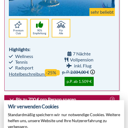
Highlights:
7 Nächte
Wellness
Vollpension
Tennis
inkl. Flug
Radsport
p. P.
2.034,00 €
-25%
Hotelbeschreibung
p.P. ab 1.509 €
Bis zu 700 € pro Person sparen
TUI MAGIC LIFE Candia Maris
Kreta
All Inclusive
Wir verwenden Cookies
Standardmäßig speichern wir nur notwendige Cookies. Weitere
helfen uns, unsere Website und Ihre Nutzererfahrung zu
verbessern.