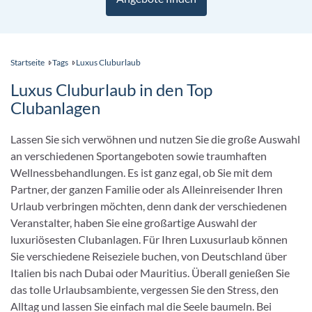
Lassen Sie sich verwöhnen und nutzen Sie die große Auswahl
an verschiedenen Sportangeboten sowie traumhaften
Wellnessbehandlungen. Es ist ganz egal, ob Sie mit dem
Partner, der ganzen Familie oder als Alleinreisender Ihren
Urlaub verbringen möchten, denn dank der verschiedenen
Veranstalter, haben Sie eine großartige Auswahl der
luxuriösesten Clubanlagen. Für Ihren Luxusurlaub können
Sie verschiedene Reiseziele buchen, von Deutschland über
Italien bis nach Dubai oder Mauritius. Überall genießen Sie
das tolle Urlaubsambiente, vergessen Sie den Stress, den
Alltag und lassen Sie einfach mal die Seele baumeln. Bei
abwechslungsreichen Entertainmenteinlagen und
mitreißenden Abendshows wird Ihr Cluburlaub garantiert
unvergesslich. Das Essen zählt natürlich ebenfalls zum
Verwöhn-Programm und sorgt bei abwechslungsreichen
Buffets und internationalen Spezialitäten für eine
ausgewogene Ernährung. Zusätzlich haben Sie die
Möglichkeit in einem À-la-Carte Restaurant zu speisen und