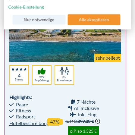
Cookie-Einstellung
sehr beliebt
Nur notwendige
Alle akzeptieren
4
93%
Für
Sterne
Empfehlung
Erwachsene
Highlights:
7 Nächte
Paare
All Inclusive
Fitness
inkl. Flug
Radsport
p. P.
2.899,00 €
-47%
Hotelbeschreibung
p.P. ab 1.525 €
Bis zu 10% Frühbucher - Winter 26/27
Robinson Club Nobilis
Antalya - Belek
All Inclusive