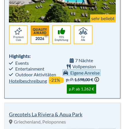
Highlights:
7 Nächte
Events
Vollpension
Entertainment
Eigene Anreise
Outdoor Aktivitäten
p. P.
1.598,00 €
-21%
Hotelbeschreibung
p.P. ab 1.262 €
Grecotels La Riviera & Aqua Park
Griechenland, Peloponnes