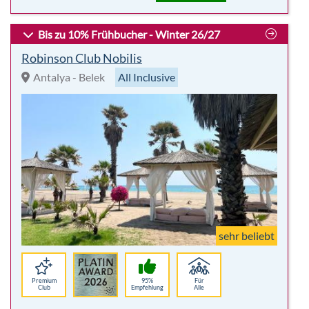
sehr beliebt
Premium
95%
Für
Club
Empfehlung
Alle
Highlights:
7 Nächte
Golf
All Inclusive
Kulinarik
inkl. Flug
Wellness
p. P.
2.081,00 €
-26%
Hotelbeschreibung
p.P. ab 1.530 €