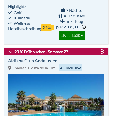
20 % Frühbucher - Sommer 27
Aldiana Club Andalusien
Spanien, Costa de la Luz
All Inclusive
sehr beliebt
Premium
95%
Für
Club
Empfehlung
Alle