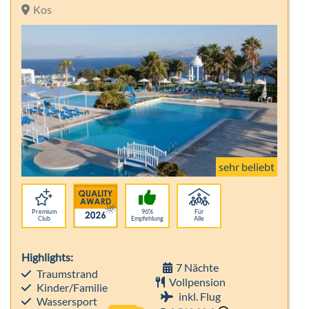
sehr beliebt
Premium
96%
Für
Club
Empfehlung
Alle
Highlights:
7 Nächte
Traumstrand
Vollpension
Kinder/Familie
inkl. Flug
Wassersport
p. P.
2.513,00 €
-33%
Hotelbeschreibung
p.P. ab 1.679 €
10 % Frühbucher - Winter 26/27
Aldiana Club Salzkammergut
Österreich, Steiermark