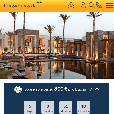
800 €
Sparen Sie bis zu
pro Buchung*
Pauschalreisen
Hotel