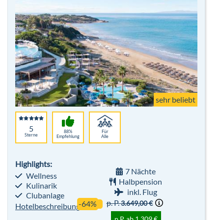
sehr beliebt
5
88%
Für
Sterne
Empfehlung
Alle
Highlights:
7 Nächte
Wellness
Halbpension
Kulinarik
inkl. Flug
Clubanlage
p. P.
3.649,00 €
-64%
Hotelbeschreibung
p.P. ab 1.309 €
Bis zu 10% Frühbucher - Winter 26/27
Robinson Club Soma Bay
Ägypten - Hurghada - Safaga