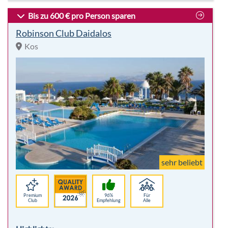
sehr beliebt
Premium
96%
Für
Club
Empfehlung
Alle
Highlights:
7 Nächte
Traumstrand
Vollpension
Kinder/Familie
inkl. Flug
Wassersport
p. P.
2.513,00 €
-33%
Hotelbeschreibung
p.P. ab 1.679 €