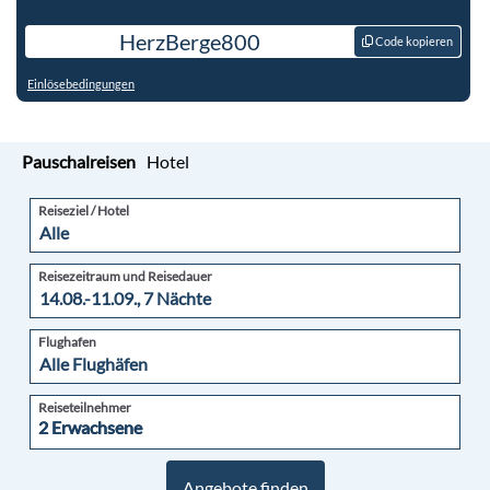
Reiseziel / Hotel
Reisezeitraum und Reisedauer
Flughafen
Reiseteilnehmer
2 Erwachsene
2 Erwachsene
Angebote finden
Startseite
Tags
Luxus Cluburlaub
Luxus Cluburlaub in den Top
Clubanlagen