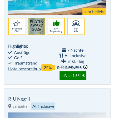
Highlights:
7 Nächte
Ausflüge
All Inclusive
Golf
inkl. Flug
Traumstrand
p. P.
2.045,00 €
-24%
Hotelbeschreibung
p.P. ab 1.534 €
RIU Negril
Jamaika
All Inclusive