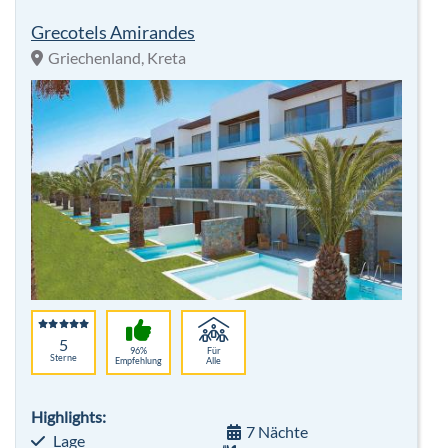
5
96%
Für
Sterne
Empfehlung
Alle
Highlights:
7 Nächte
Lage
Frühstück
Entertainment
inkl. Flug
Clubanlage
Hotelbeschreibung
p.P. ab 1.818 €
Grecotels Mandola Rosa