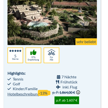
sehr beliebt
5
97%
Für
Sterne
Empfehlung
Alle
Highlights:
7 Nächte
Tennis
Frühstück
Golf
inkl. Flug
Kinder/Familie
p. P.
1.864,00 €
-13%
Hotelbeschreibung
p.P. ab 1.607 €
Bis zu 600 € pro Person sparen
Robinson Club Daidalos
Kos