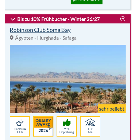
sehr beliebt
Premium
93%
Für
Club
Empfehlung
Alle
Highlights:
8 Nächte
Paare
Vollpension
Wassersport
inkl. Flug
Tauchen
p. P.
1.578,00 €
-16%
Hotelbeschreibung
p.P. ab 1.311 €