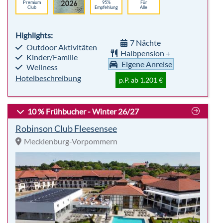
10 % Frühbucher - Winter 26/27
Robinson Club Fleesensee
Mecklenburg-Vorpommern
sehr beliebt
Premium
93%
Für
Club
Empfehlung
Alle