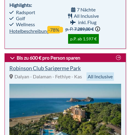
Bis zu 600 € pro Person sparen
Robinson Club Sarigerme Park
Dalyan - Dalaman - Fethiye - Kas
All Inclusive
sehr beliebt
Premium
98%
Für
Club
Empfehlung
Alle