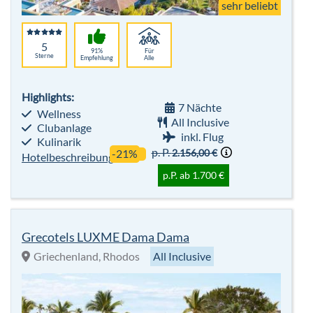
Wellness
All Inclusive
Clubanlage
inkl. Flug
Kulinarik
p. P.
2.156,00 €
-21%
Hotelbeschreibung
p.P. ab 1.700 €
Grecotels LUXME Dama Dama
Griechenland, Rhodos
All Inclusive
sehr beliebt