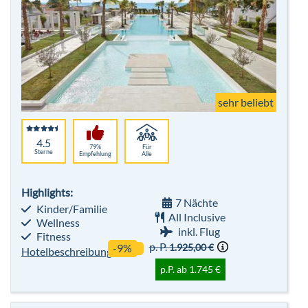
4.5
79%
Für
Sterne
Empfehlung
Alle
Highlights:
7 Nächte
Kinder/Familie
All Inclusive
Wellness
inkl. Flug
Fitness
p. P.
1.925,00 €
-9%
Hotelbeschreibung
p.P. ab 1.745 €
Grecotels Amirandes
Griechenland, Kreta