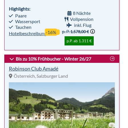
Bis zu 10% Frühbucher - Winter 26/27
Robinson Club Amadé
Österreich, Salzburger Land
sehr beliebt
Premium
98%
Für
Club
Empfehlung
Alle