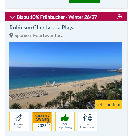
sehr beliebt
Premium
92%
Für
Club
Empfehlung
Erwachsene
Highlights:
7 Nächte
Party/Nightlife
Vollpension
Adults only
inkl. Flug
Traumstrand
p. P.
2.487,00 €
-44%
Hotelbeschreibung
p.P. ab 1.370 €