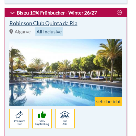
sehr beliebt
Premium
96%
Für
Club
Empfehlung
Alle
Highlights:
7 Nächte
Radsport
All Inclusive
Golf
inkl. Flug
Wellness
p. P.
7.289,00 €
-78%
Hotelbeschreibung
p.P. ab 1.597 €