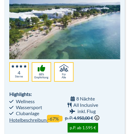
4
88%
Für
Sterne
Empfehlung
Alle
Highlights:
8 Nächte
Wellness
All Inclusive
Wassersport
inkl. Flug
Clubanlage
p. P.
4.950,00 €
-67%
Hotelbeschreibung
p.P. ab 1.595 €
Bis zu 10% Frühbucher - Winter 26/27
Robinson Club Quinta da Ria
Algarve
All Inclusive