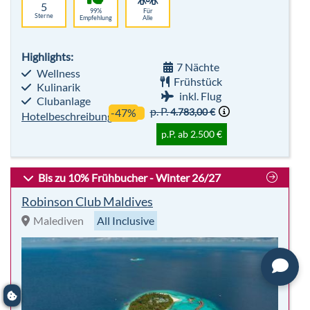
4.783,00 €
-47%
Hotelbeschreibung
p.P. ab 2.500 €
Bis zu 10% Frühbucher - Winter 26/27
Robinson Club Maldives
Malediven
All Inclusive
sehr beliebt