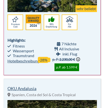
Highlights:
7 Nächte
Fitness
All Inclusive
Wassersport
inkl. Flug
Traumstrand
p. P.
2.230,00 €
-28%
Hotelbeschreibung
p.P. ab 1.599 €
OKU Andalusia
Spanien, Costa del Sol & Costa Tropical