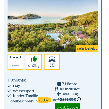
sehr beliebt
4
98%
Für
Sterne
Empfehlung
Alle
Highlights:
7 Nächte
Lage
All Inclusive
Wassersport
inkl. Flug
Kinder/Familie
p. P.
2.691,00 €
-50%
Hotelbeschreibung
p.P. ab 1.330 €
Bis zu 10% Frühbucher - Winter 26/27
Robinson Club Jandia Playa
Spanien, Fuerteventura