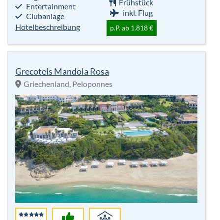
Griechenland, Peloponnes
5
99%
Für
Sterne
Empfehlung
Alle
Highlights:
7 Nächte
Wellness
Frühstück
Kulinarik
inkl. Flug
Clubanlage
p. P.