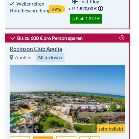
inkl. Flug
Wellenreiten
p. P.
1.820,00 €
-29%
Hotelbeschreibung
p.P. ab 1.277 €
Bis zu 600 € pro Person sparen
Robinson Club Apulia
Apulien
All Inclusive
sehr beliebt