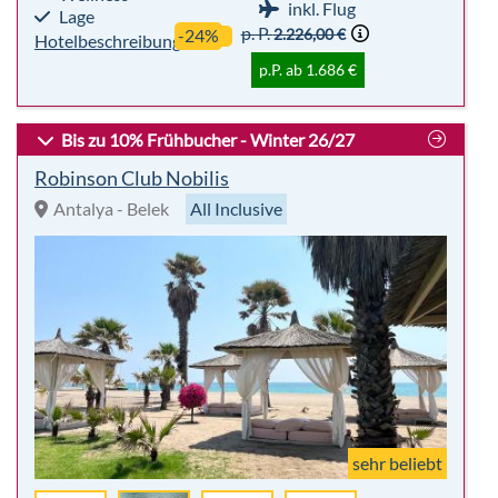
inkl. Flug
Lage
p. P.
2.226,00 €
-24%
Hotelbeschreibung
p.P. ab 1.686 €
Bis zu 10% Frühbucher - Winter 26/27
Robinson Club Nobilis
Antalya - Belek
All Inclusive
sehr beliebt