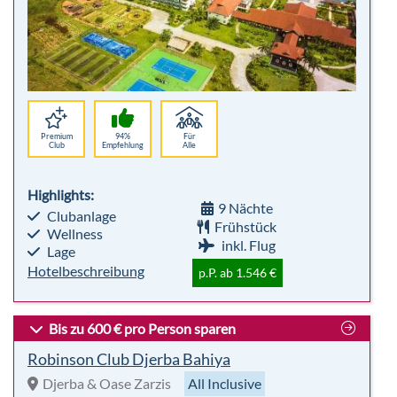
Premium
94%
Für
Club
Empfehlung
Alle
Highlights:
9 Nächte
Clubanlage
Frühstück
Wellness
inkl. Flug
Lage
Hotelbeschreibung
p.P. ab 1.546 €
Bis zu 600 € pro Person sparen
Robinson Club Djerba Bahiya
Djerba & Oase Zarzis
All Inclusive