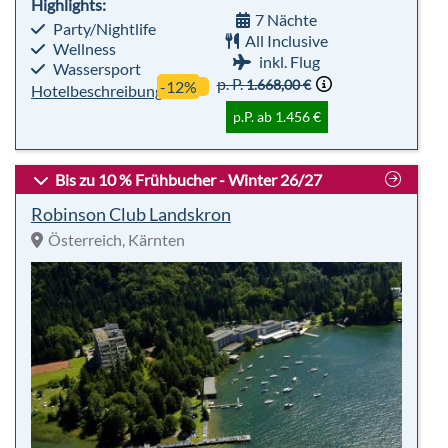
Highlights:
7 Nächte
Party/Nightlife
All Inclusive
Wellness
inkl. Flug
Wassersport
p. P.
1.668,00 €
-12%
Hotelbeschreibung
p.P. ab 1.456 €
Bis zu 10 % Frühbucher - Winter 26/27
Robinson Club Landskron
Österreich, Kärnten