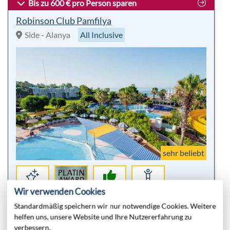
Bis zu 600 € pro Person sparen
Robinson Club Pamfilya
Side - Alanya
All Inclusive
sehr beliebt
Premium
96%
Kinder-
Wir verwenden Cookies
Club
Empfehlung
Welt
Standardmäßig speichern wir nur notwendige Cookies. Weitere
helfen uns, unsere Website und Ihre Nutzererfahrung zu
Highlights:
7 Nächte
verbessern.