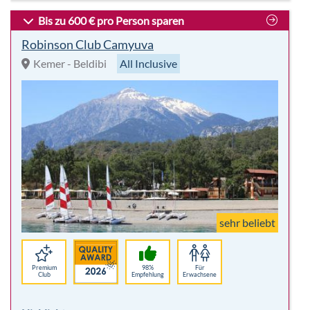
Bis zu 600 € pro Person sparen
Robinson Club Camyuva
Kemer - Beldibi
All Inclusive
sehr beliebt
Premium
98%
Für
Club
Empfehlung
Erwachsene