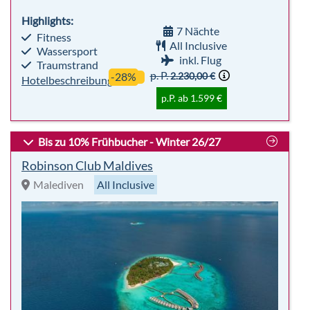
Highlights:
7 Nächte
Fitness
All Inclusive
Wassersport
inkl. Flug
Traumstrand
p. P.
2.230,00 €
-28%
Hotelbeschreibung
p.P. ab 1.599 €
Bis zu 10% Frühbucher - Winter 26/27
Robinson Club Maldives
Malediven
All Inclusive