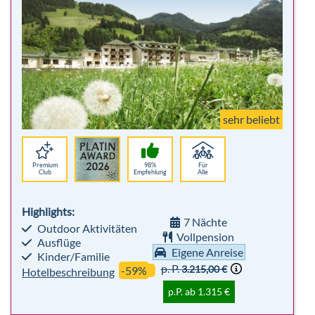
sehr beliebt
Premium
98%
Für
Club
Empfehlung
Alle
Highlights:
7 Nächte
Outdoor Aktivitäten
Vollpension
Ausflüge
Eigene Anreise
Kinder/Familie
p. P.
3.215,00 €
-59%
Hotelbeschreibung
p.P. ab 1.315 €