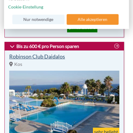
Baby
All Inclusive
Cookie-Einstellung
Kinder/Familie
inkl. Flug
Wassersport
p. P.
1.864,00 €
-16%
Hotelbeschreibung
Nur notwendige
Alle akzeptieren
p.P. ab 1.560 €
Bis zu 600 € pro Person sparen
Robinson Club Daidalos
Kos
sehr beliebt