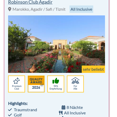
Robinson Club Agadir
Marokko, Agadir / Safi / Tiznit
All Inclusive
sehr beliebt
Premium
94%
Für
Club
Empfehlung
Alle
Highlights:
8 Nächte
Traumstrand
All Inclusive
Golf