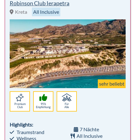
Robinson Club Ierapetra
Kreta
All Inclusive
sehr beliebt
Premium
95%
Für
Club
Empfehlung
Alle
Highlights:
7 Nächte
Traumstrand
All Inclusive
Wellness