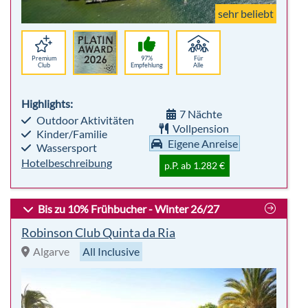
sehr beliebt
Premium
97%
Für
Club
Empfehlung
Alle
Highlights:
7 Nächte
Outdoor Aktivitäten
Vollpension
Kinder/Familie
Eigene Anreise
Wassersport
Hotelbeschreibung
p.P. ab 1.282 €
Bis zu 10% Frühbucher - Winter 26/27
Robinson Club Quinta da Ria
Algarve
All Inclusive