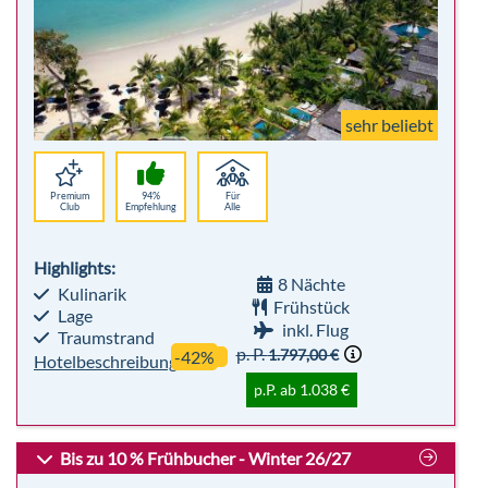
sehr beliebt
Premium
94%
Für
Club
Empfehlung
Alle
Highlights:
8 Nächte
Kulinarik
Frühstück
Lage
inkl. Flug
Traumstrand
p. P.
1.797,00 €
-42%
Hotelbeschreibung
p.P. ab 1.038 €
Bis zu 10 % Frühbucher - Winter 26/27