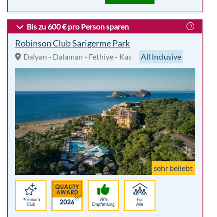
Bis zu 600 € pro Person sparen
Robinson Club Sarigerme Park
Dalyan - Dalaman - Fethiye - Kas
All Inclusive
sehr beliebt
Premium
98%
Für
Club
Empfehlung
Alle