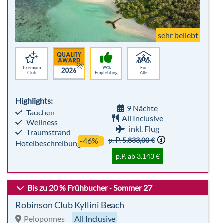
sehr beliebt
Premium
99%
Für
Club
Empfehlung
Alle
Highlights:
9 Nächte
Tauchen
All Inclusive
Wellness
inkl. Flug
Traumstrand
p. P.
5.833,00 €
-46%
Hotelbeschreibung
p.P. ab 3.143 €
Bis zu 20 % Frühbucher - Sommer 27
Robinson Club Kyllini Beach
Peloponnes
All Inclusive