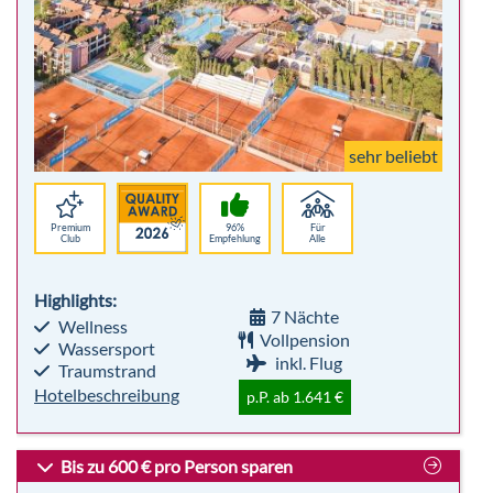
sehr beliebt
Premium
96%
Für
Club
Empfehlung
Alle
Highlights:
7 Nächte
Wellness
Vollpension
Wassersport
inkl. Flug
Traumstrand
Hotelbeschreibung
p.P. ab 1.641 €
Bis zu 600 € pro Person sparen