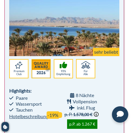
sehr beliebt
Premium
93%
Für
Club
Empfehlung
Alle
Highlights:
8 Nächte
Paare
Vollpension
Wassersport
inkl. Flug
Tauchen
p. P.
1.578,00 €
-19%
Hotelbeschreibung
p.P. ab 1.267 €