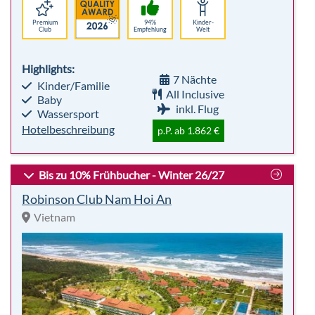
Premium
94%
Kinder-
Club
Empfehlung
Welt
Highlights:
7 Nächte
Kinder/Familie
All Inclusive
Baby
inkl. Flug
Wassersport
Hotelbeschreibung
p.P. ab 1.862 €
Bis zu 10% Frühbucher - Winter 26/27
Robinson Club Nam Hoi An
Vietnam