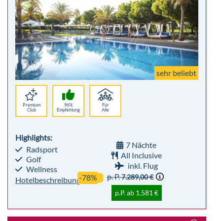
sehr beliebt
Premium
96%
Für
Club
Empfehlung
Alle
Highlights:
7 Nächte
Radsport
All Inclusive
Golf
inkl. Flug
Wellness
p. P.
7.289,00 €
-78%
Hotelbeschreibung
p.P. ab 1.581 €