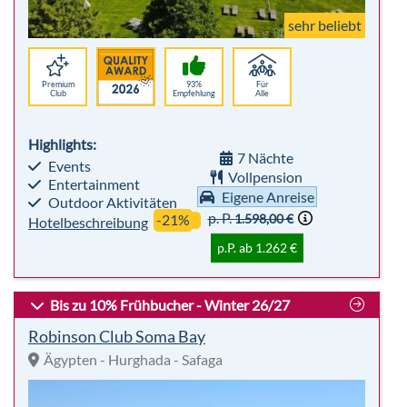
sehr beliebt
Premium
93%
Für
Club
Empfehlung
Alle
Highlights:
7 Nächte
Events
Vollpension
Entertainment
Eigene Anreise
Outdoor Aktivitäten
p. P.
1.598,00 €
-21%
Hotelbeschreibung
p.P. ab 1.262 €
Bis zu 10% Frühbucher - Winter 26/27
Robinson Club Soma Bay
Ägypten - Hurghada - Safaga