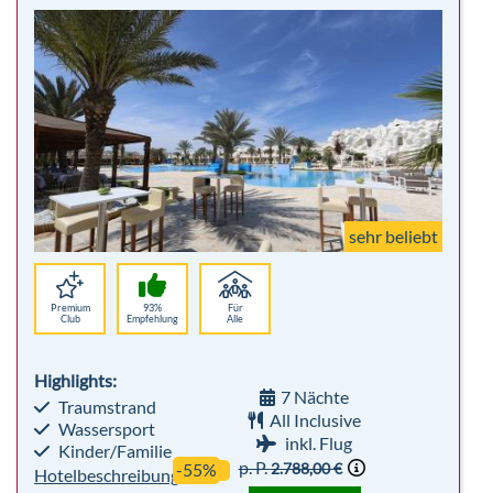
sehr beliebt
Premium
93%
Für
Club
Empfehlung
Alle
Highlights:
7 Nächte
Traumstrand
All Inclusive
Wassersport
inkl. Flug
Kinder/Familie
p. P.
2.788,00 €
-55%
Hotelbeschreibung