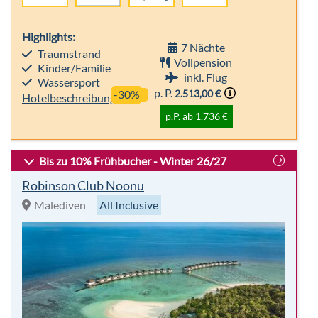
Highlights:
7 Nächte
Traumstrand
Vollpension
Kinder/Familie
inkl. Flug
Wassersport
p. P.
2.513,00 €
-30%
Hotelbeschreibung
p.P. ab 1.736 €
Bis zu 10% Frühbucher - Winter 26/27
Robinson Club Noonu
Malediven
All Inclusive