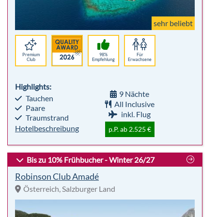
sehr beliebt
Premium
98%
Für
Club
Empfehlung
Erwachsene
Highlights:
9 Nächte
Tauchen
All Inclusive
Paare
inkl. Flug
Traumstrand
Hotelbeschreibung
p.P. ab 2.525 €
Bis zu 10% Frühbucher - Winter 26/27
Robinson Club Amadé
Österreich, Salzburger Land