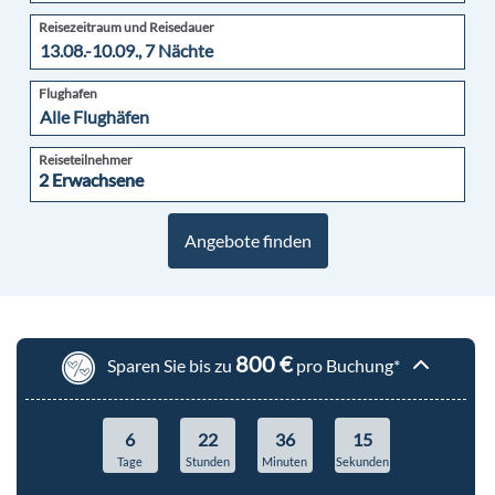
Reisezeitraum und Reisedauer
Flughafen
Reiseteilnehmer
2 Erwachsene
2 Erwachsene
Angebote finden
800 €
Sparen Sie bis zu
pro Buchung*
6
22
36
13
Tage
Stunden
Minuten
Sekunden