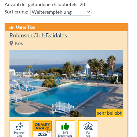
Anzahl der gefundenen Clubhotels:
28
Sortierung:
Unser Tipp
Robinson Club Daidalos
Kos
sehr beliebt
Premium
96%
Für
Club
Empfehlung
Alle