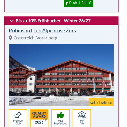
p.P. ab 1.241 €
Bis zu 10% Frühbucher - Winter 26/27
Robinson Club Alpenrose Zürs
Österreich, Vorarlberg
sehr beliebt
Premium
93%
Für
Club
Empfehlung
Alle