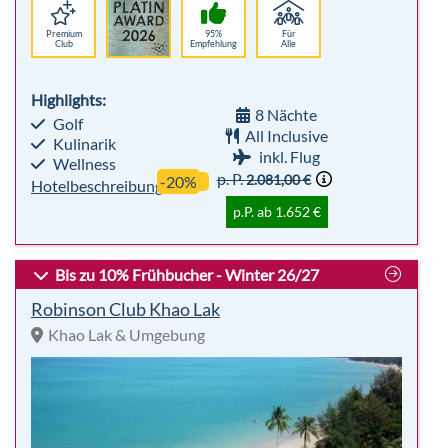
Premium
95%
Für
Club
Empfehlung
Alle
Highlights:
8 Nächte
Golf
All Inclusive
Kulinarik
inkl. Flug
Wellness
p. P.
2.081,00 €
-20%
Hotelbeschreibung
p.P. ab 1.652 €
Bis zu 10% Frühbucher - Winter 26/27
Robinson Club Khao Lak
Khao Lak & Umgebung