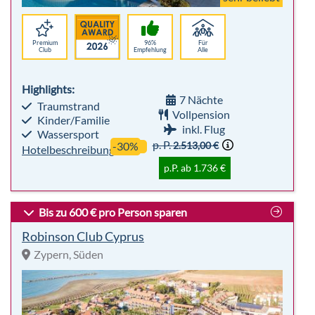
Premium
96%
Für
Club
Empfehlung
Alle
Highlights:
7 Nächte
Traumstrand
Vollpension
Kinder/Familie
inkl. Flug
Wassersport
p. P.
2.513,00 €
-30%
Hotelbeschreibung
p.P. ab 1.736 €
Bis zu 600 € pro Person sparen
Robinson Club Cyprus
Zypern, Süden