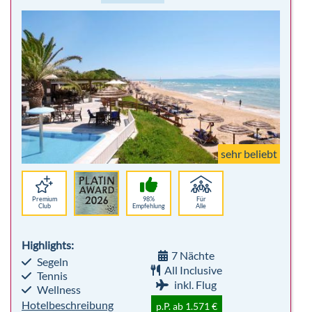
sehr beliebt
Premium
98%
Für
Club
Empfehlung
Alle
Highlights:
7 Nächte
Segeln
All Inclusive
Tennis
inkl. Flug
Wellness
Hotelbeschreibung
p.P. ab 1.571 €