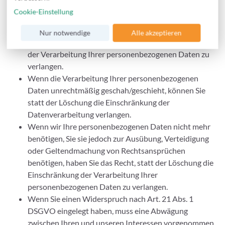
Wenn Sie die Richtigkeit Ihrer bei uns gespeicherten
Cookie-Einstellung
personenbezogenen Daten bestreiten, benötigen wir in
der Regel Zeit, um dies zu überprüfen. Für die Dauer
Nur notwendige
Alle akzeptieren
der Prüfung haben Sie das Recht, die Einschränkung
der Verarbeitung Ihrer personenbezogenen Daten zu
verlangen.
Wenn die Verarbeitung Ihrer personenbezogenen
Daten unrechtmäßig geschah/geschieht, können Sie
statt der Löschung die Einschränkung der
Datenverarbeitung verlangen.
Wenn wir Ihre personenbezogenen Daten nicht mehr
benötigen, Sie sie jedoch zur Ausübung, Verteidigung
oder Geltendmachung von Rechtsansprüchen
benötigen, haben Sie das Recht, statt der Löschung die
Einschränkung der Verarbeitung Ihrer
personenbezogenen Daten zu verlangen.
Wenn Sie einen Widerspruch nach Art. 21 Abs. 1
DSGVO eingelegt haben, muss eine Abwägung
zwischen Ihren und unseren Interessen vorgenommen