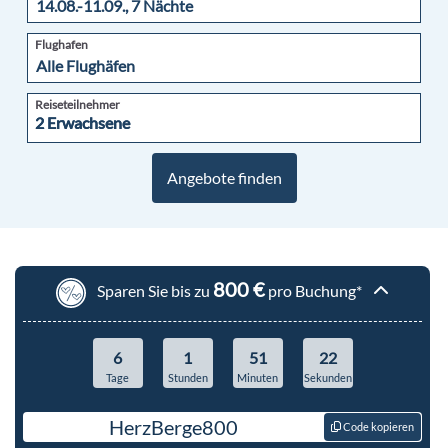
Flughafen
Reiseteilnehmer
2 Erwachsene
2 Erwachsene
Angebote finden
800 €
Sparen Sie bis zu
pro Buchung*
6
1
51
21
Tage
Stunden
Minuten
Sekunden
HerzBerge800
Code kopieren