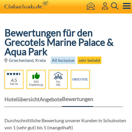
Bewertungen für den
Grecotels Marine Palace &
Aqua Park
All Inclusive
sehr beliebt
Griechenland, Kreta
4.5
93%
Für
Sterne
Empfehlung
Alle
Bewertungen
Hotelübersicht
Angebote
Durchschnittliche Bewertung unserer Kunden in Schulnoten
von 1 (sehr gut) bis 5 (mangelhaft)