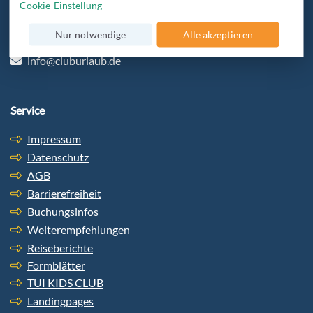
Cookie-Einstellung
beraten und bekommt den besten Service.
Nur notwendige
Alle akzeptieren
+49 6103-5969-32
info@cluburlaub.de
Service
Impressum
Datenschutz
AGB
Barrierefreiheit
Buchungsinfos
Weiterempfehlungen
Reiseberichte
Formblätter
TUI KIDS CLUB
Landingpages