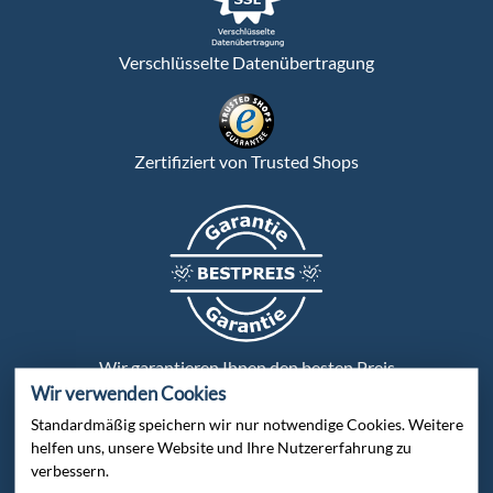
Verschlüsselte Datenübertragung
Zertifiziert von Trusted Shops
Wir garantieren Ihnen den besten Preis
Wir verwenden Cookies
Standardmäßig speichern wir nur notwendige Cookies. Weitere
Persönliche Beratung:
helfen uns, unsere Website und Ihre Nutzererfahrung zu
verbessern.
Bei uns wird jeder Kunde persönlich