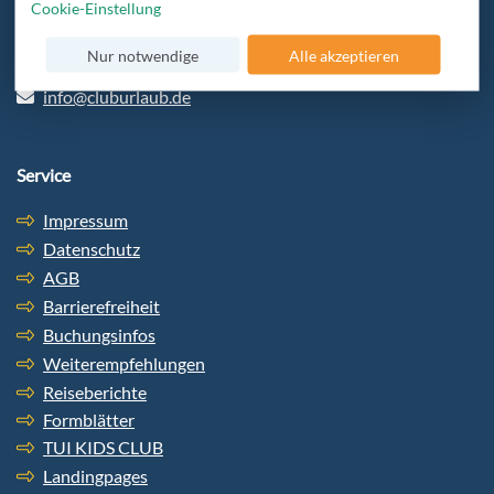
Cookie-Einstellung
beraten und bekommt den besten Service.
Nur notwendige
Alle akzeptieren
+49 6103-5969-32
info@cluburlaub.de
Service
Impressum
Datenschutz
AGB
Barrierefreiheit
Buchungsinfos
Weiterempfehlungen
Reiseberichte
Formblätter
TUI KIDS CLUB
Landingpages