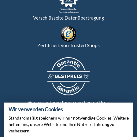
Verschlüsselte Datenübertragung
Zertifiziert von Trusted Shops
Wir garantieren Ihnen den besten Preis
Wir verwenden Cookies
Standardmäßig speichern wir nur notwendige Cookies. Weitere
Persönliche Beratung:
helfen uns, unsere Website und Ihre Nutzererfahrung zu
verbessern.
Bei uns wird jeder Kunde persönlich