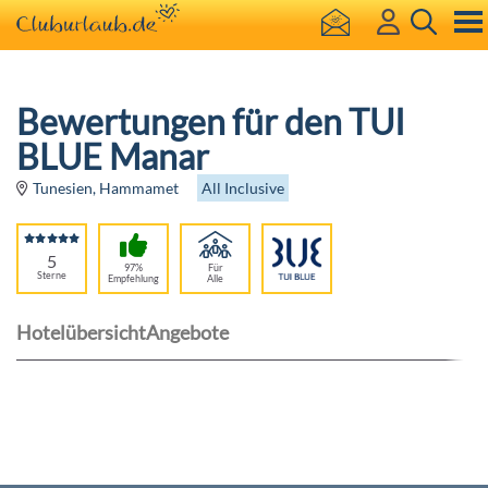
Bewertungen für den TUI
BLUE Manar
All Inclusive
Tunesien, Hammamet
5
97%
Für
Sterne
Empfehlung
Alle
Hotelübersicht
Angebote