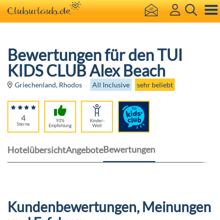
Bewertungen für den TUI
KIDS CLUB Alex Beach
All Inclusive
sehr beliebt
Griechenland, Rhodos
4
93%
Kinder-
Sterne
Empfehlung
Welt
Bewertungen
Hotelübersicht
Angebote
Kundenbewertungen, Meinungen