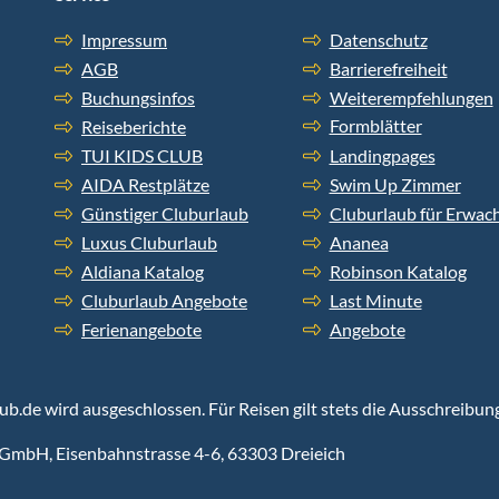
Impressum
Datenschutz
AGB
Barrierefreiheit
Buchungsinfos
Weiterempfehlungen
Formblätter
Reiseberichte
TUI KIDS CLUB
Landingpages
AIDA Restplätze
Swim Up Zimmer
Günstiger Cluburlaub
Cluburlaub für Erwac
Luxus Cluburlaub
Ananea
Aldiana Katalog
Robinson Katalog
Cluburlaub Angebote
Last Minute
Ferienangebote
Angebote
aub.de wird ausgeschlossen. Für Reisen gilt stets die Ausschreibun
GmbH, Eisenbahnstrasse 4-6, 63303 Dreieich