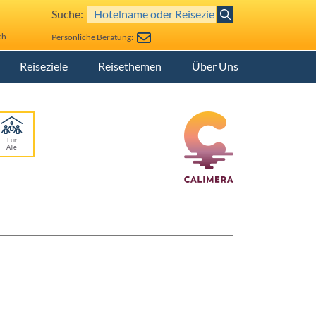
Suche:
ch
Persönliche Beratung:
Reiseziele
Reisethemen
Über Uns
Für
Alle