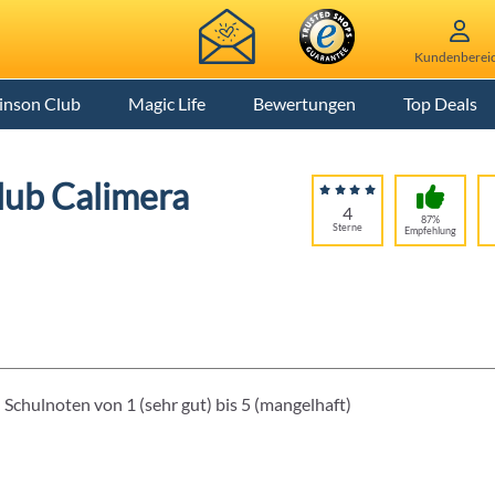
Kundenberei
inson Club
Magic Life
Bewertungen
Top Deals
lub Calimera
4
87%
Sterne
Empfehlung
Schulnoten von 1 (sehr gut) bis 5 (mangelhaft)