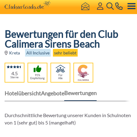
Bewertungen für den Club
Calimera Sirens Beach
All Inclusive
sehr beliebt
Kreta
4.5
91%
Für
Sterne
Empfehlung
Alle
Bewertungen
Hotelübersicht
Angebote
Durchschnittliche Bewertung unserer Kunden in Schulnoten
von 1 (sehr gut) bis 5 (mangelhaft)