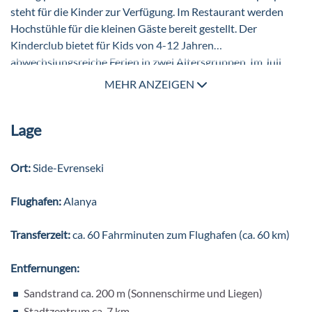
steht für die Kinder zur Verfügung. Im Restaurant werden
Hochstühle für die kleinen Gäste bereit gestellt. Der
Kinderclub bietet für Kids von 4-12 Jahren
abwechslungsreiche Ferien in zwei Altersgruppen. Im Juli
und August wird auch für Teens von 13-17 Jahren ein eigenes
MEHR ANZEIGEN
cooles Programm angeboten.
Lage
Ort:
Side-Evrenseki
Flughafen:
Alanya
Transferzeit:
ca. 60 Fahrminuten zum Flughafen (ca. 60 km)
Entfernungen:
Sandstrand ca. 200 m (Sonnenschirme und Liegen)
Stadtzentrum ca. 7 km