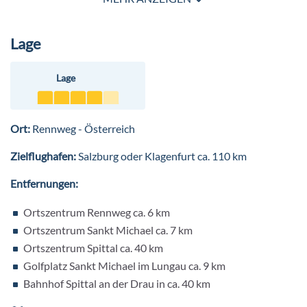
haben mehrmals pro Woche Riesenspaß bei den
Softplayanlage. Und wenn Ihre Kinder gerne planschen, dann
Programmen.
sind Sie in Falky's Kinder-Spa mit Familienpool, Rutsche,
Lage
Kindersauna und Dampfbad bestens aufgehoben. Gegen
Gebühr können sie sogar eine Kindermassage genießen.
Lage
Ort:
Rennweg - Österreich
Zielflughafen:
Salzburg oder Klagenfurt ca. 110 km
Entfernungen:
Ortszentrum Rennweg ca. 6 km
Ortszentrum Sankt Michael ca. 7 km
Ortszentrum Spittal ca. 40 km
Golfplatz Sankt Michael im Lungau ca. 9 km
Bahnhof Spittal an der Drau in ca. 40 km