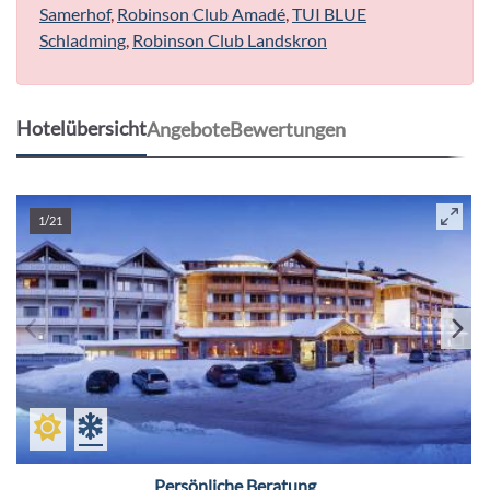
Samerhof
,
Robinson Club Amadé
,
TUI BLUE
Schladming
,
Robinson Club Landskron
Hotelübersicht
Angebote
Bewertungen
1/21
Persönliche Beratung