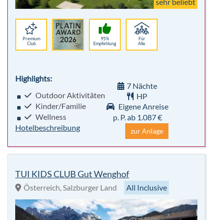
sehr beliebt
Premium
95%
Für
Club
Empfehlung
Alle
Highlights:
7 Nächte
Outdoor Aktivitäten
HP
Kinder/Familie
Eigene Anreise
Wellness
p. P. ab 1.087 €
Hotelbeschreibung
zur Anlage
TUI KIDS CLUB Gut Wenghof
Österreich, Salzburger Land
All Inclusive