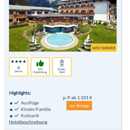
sehr beliebt
4
96%
Kinder-
Sterne
Empfehlung
Welt
Highlights:
p. P. ab 1.101 €
Ausflüge
zur Anlage
Kinder/Familie
Kulinarik
Hotelbeschreibung