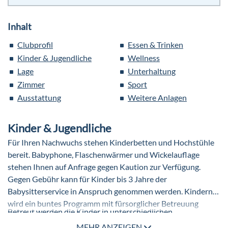
Inhalt
Clubprofil
Essen & Trinken
Kinder & Jugendliche
Wellness
Lage
Unterhaltung
Zimmer
Sport
Ausstattung
Weitere Anlagen
Kinder & Jugendliche
Für Ihren Nachwuchs stehen Kinderbetten und Hochstühle
bereit. Babyphone, Flaschenwärmer und Wickelauflage
stehen Ihnen auf Anfrage gegen Kaution zur Verfügung.
Gegen Gebühr kann für Kinder bis 3 Jahre der
Babysitterservice in Anspruch genommen werden. Kindern
wird ein buntes Programm mit fürsorglicher Betreuung
Betreut werden die Kinder in unterschiedlichen
geboten. Für Abwechslung und jede Menge gute Laune
Altersgruppen. Minis (3-6 Jahre) und Maxis (7-12 Jahre)
MEHR ANZEIGEN
sorgen unter anderem ein Spielplatz und Indoor-