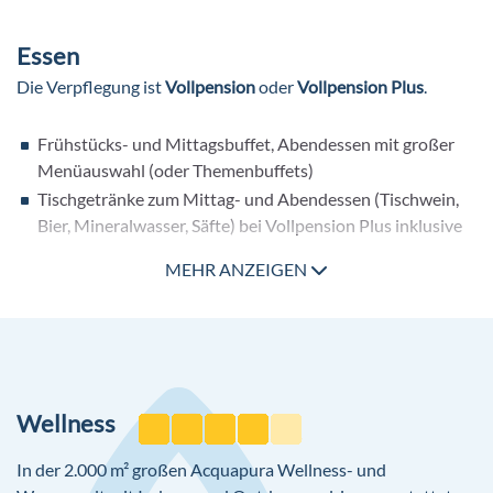
Kinderpool
Essen
Weitere Ausstattung
Die Verpflegung ist
Vollpension
oder
Vollpension Plus
.
Lift
WLAN/WiFi im öffentlichen Bereich und den Zimmern
Frühstücks- und Mittagsbuffet, Abendessen mit großer
ohne Gebühr
Menüauswahl (oder Themenbuffets)
Kaminzimmer
Tischgetränke zum Mittag- und Abendessen (Tischwein,
Sonnenterrasse
Bier, Mineralwasser, Säfte) bei Vollpension Plus inklusive
Parkplatz: Garage: Barzahlung, pro Tag ca. 9 €
Abends eigenes Kindermenü
MEHR ANZEIGEN
Snacks zwischen 12:00 und 13:00 Uhr
Weihnachts-, Silvesterspecial: in Buffetform oder Menü
Wellness
In der 2.000
m²
großen
Acquapura
Wellness- und