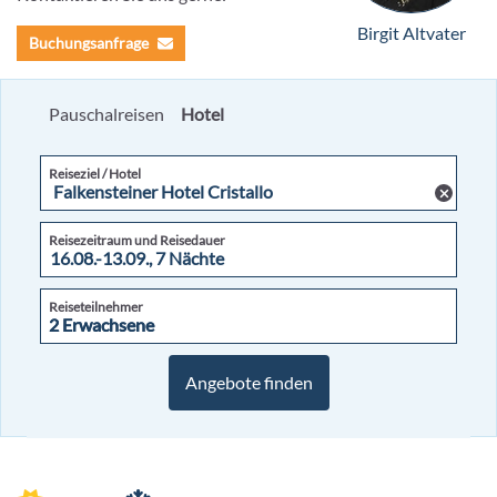
Birgit Altvater
Buchungsanfrage
Pauschalreisen
Hotel
Reiseziel / Hotel
Reisezeitraum und Reisedauer
Reiseteilnehmer
2 Erwachsene
2 Erwachsene
Angebote finden