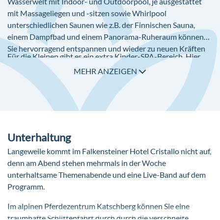
Wasserwelt mit
Indoor
- und
Outdoorpool,
je ausgestattet
mit Massageliegen und -sitzen sowie Whirlpool
unterschiedlichen Saunen wie
z.B
. der Finnischen Sauna,
einem Dampfbad und einem Panorama-Ruheraum können
Sie hervorragend entspannen und wieder zu neuen Kräften
Für die Kleinen gibt es ein extra Kinder-SPA-Bereich. Hier
kommen. Ein qualifiziertes Team bietet Ihnen gegen Gebühr
gibt es eine ca. 60 m² große Poollandschaft mit Rutsche,
MEHR ANZEIGEN
Beauty-, Kosmetik- und Wellness-Anwendungen an. Gegen
Kindersauna und -dampfbad.
Gebühr können Sie auch ins Solarium gehen. Den Spa Bereich
darf man ab 16 Jahren benutzen.
Unterhaltung
Langeweile kommt im Falkensteiner Hotel Cristallo nicht auf,
denn am Abend stehen mehrmals in der Woche
unterhaltsame Themenabende und eine Live-Band auf dem
Programm.
Im alpinen Pferdezentrum Katschberg können Sie eine
traumhafte Schlittenfahrt durch durch die verschneite