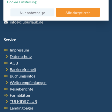
Cookie-Einstellung
beraten und bekommt den besten Service.
Nur notwendige
Alle akzeptieren
+49 6103-5969-32
info@cluburlaub.de
Service
Impressum
Datenschutz
AGB
Barrierefreiheit
Buchungsinfos
Weiterempfehlungen
Reiseberichte
Formblätter
TUI KIDS CLUB
Landingpages