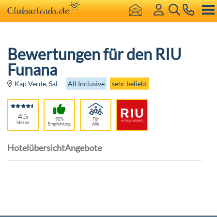
Bewertungen für den RIU
Funana
All Inclusive
sehr beliebt
Kap Verde, Sal
4.5
90%
Für
Sterne
Empfehlung
Alle
Hotelübersicht
Angebote