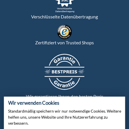
Verschlüsselte Datenübertragung
Zertifiziert von Trusted Shops
Wir garantieren Ihnen den besten Preis
Wir verwenden Cookies
Standardmäßig speichern wir nur notwendige Cookies. Weitere
Persönliche Beratung:
helfen uns, unsere Website und Ihre Nutzererfahrung zu
verbessern.
Bei uns wird jeder Kunde persönlich