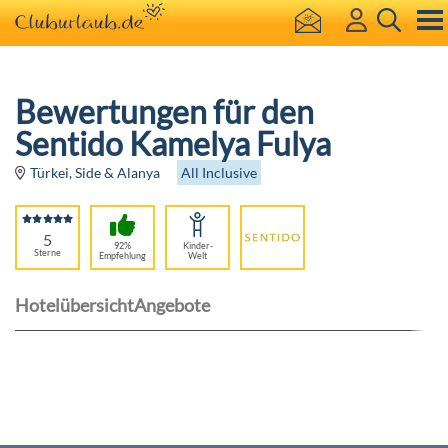
Bewertungen für den
Sentido Kamelya Fulya
All Inclusive
Türkei, Side & Alanya
5
92%
Kinder-
Sterne
Empfehlung
Welt
Hotelübersicht
Angebote