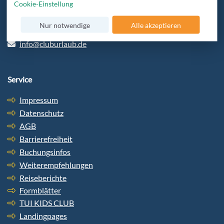
Cookie-Einstellung
beraten und bekommt den besten Service.
Nur notwendige
Alle akzeptieren
+49 6103-5969-32
info@cluburlaub.de
Service
Impressum
Datenschutz
AGB
Barrierefreiheit
Buchungsinfos
Weiterempfehlungen
Reiseberichte
Formblätter
TUI KIDS CLUB
Landingpages