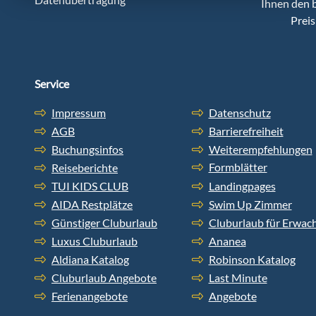
Ihnen den 
Preis
Service
Impressum
Datenschutz
AGB
Barrierefreiheit
Buchungsinfos
Weiterempfehlungen
Formblätter
Reiseberichte
TUI KIDS CLUB
Landingpages
AIDA Restplätze
Swim Up Zimmer
Günstiger Cluburlaub
Cluburlaub für Erwac
Luxus Cluburlaub
Ananea
Aldiana Katalog
Robinson Katalog
Cluburlaub Angebote
Last Minute
Ferienangebote
Angebote