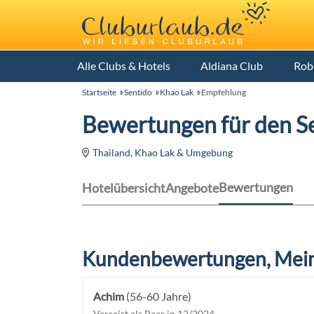
Alle Clubs & Hotels
Aldiana Club
Rob
Startseite
Sentido
Khao Lak
Empfehlung
Bewertungen für den S
Thailand, Khao Lak & Umgebung
Bewertungen
Hotelübersicht
Angebote
Kundenbewertungen, Mein
Achim
(56-60 Jahre)
Verreist als Paar in 12/2024