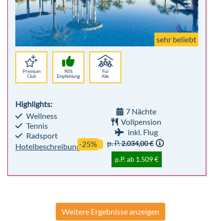
sehr beliebt
Premium
90%
Für
Club
Empfehlung
Alle
Highlights:
7 Nächte
Wellness
Vollpension
Tennis
inkl. Flug
Radsport
p. P.
2.034,00 €
-25%
Hotelbeschreibung
p.P. ab 1.509 €
Weitere Ergebnisse anzeigen