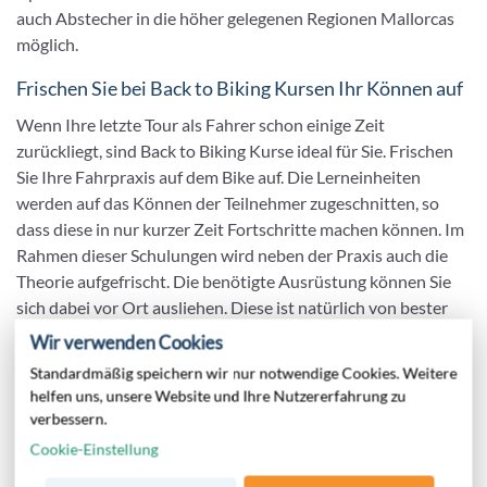
auch Abstecher in die höher gelegenen Regionen Mallorcas
möglich.
Frischen Sie bei Back to Biking Kursen Ihr Können auf
Wenn Ihre letzte Tour als Fahrer schon einige Zeit
zurückliegt, sind Back to Biking Kurse ideal für Sie. Frischen
Sie Ihre Fahrpraxis auf dem Bike auf. Die Lerneinheiten
werden auf das Können der Teilnehmer zugeschnitten, so
dass diese in nur kurzer Zeit Fortschritte machen können. Im
Rahmen dieser Schulungen wird neben der Praxis auch die
Theorie aufgefrischt. Die benötigte Ausrüstung können Sie
sich dabei vor Ort ausliehen. Diese ist natürlich von bester
Qualität und punktet mit erstklassigem Material. Auf
Wir verwenden Cookies
Wunsch können Sie natürlich auch geführte
Standardmäßig speichern wir nur notwendige Cookies. Weitere
Erkundungstouren durch die jeweilige Region in Anspruch
helfen uns, unsere Website und Ihre Nutzererfahrung zu
nehmen. Dabei zeigt Ihnen Ihr Tourguide die schönsten
verbessern.
Strecken für Harley- und Motorradfahrer in der Nähe Ihres
Cookie-Einstellung
Clubhotels.