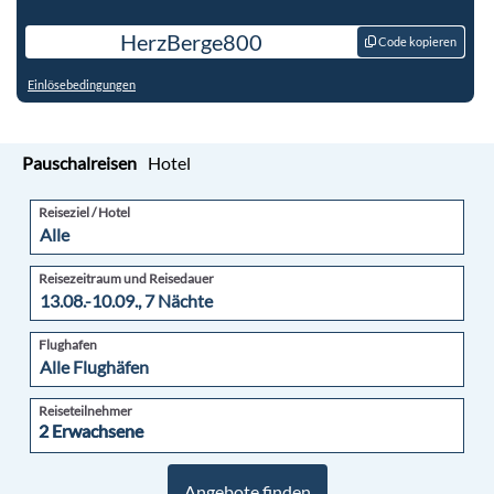
HerzBerge800
Code kopieren
Einlösebedingungen
Pauschalreisen
Hotel
Reiseziel / Hotel
Reisezeitraum und Reisedauer
Flughafen
Reiseteilnehmer
2 Erwachsene
2 Erwachsene
Angebote finden