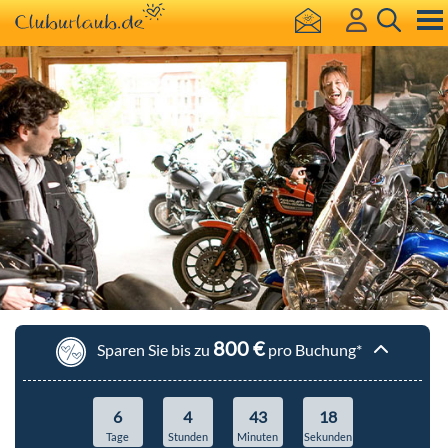
800 €
Sparen Sie bis zu
pro Buchung*
6
4
43
18
Tage
Stunden
Minuten
Sekunden