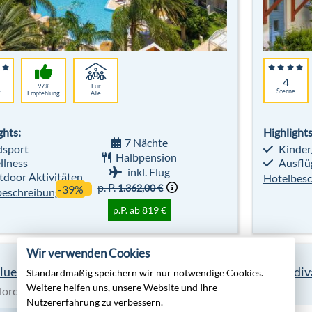
4
97%
Für
e
Sterne
Empfehlung
Alle
ghts:
Highlights
7 Nächte
sport
Kinder
Halbpension
lness
Ausflü
inkl. Flug
door Aktivitäten
Hotelbesc
p. P.
1.362,00 €
-39%
beschreibung
p.P. ab 819 €
Wir verwenden Cookies
lue Club Pollentia Resort
AIDAdiv
Standardmäßig speichern wir nur notwendige Cookies.
Weitere helfen uns, unsere Website und Ihre
lorca
All Inclusive
Nutzererfahrung zu verbessern.