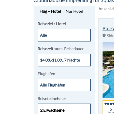
Cluburlaub.de Empfehlung für Squa
Anzahl d
Flug + Hotel
Nur Hotel
Reiseziel / Hotel
Blue 
Sid
Reisezeitraum, Reisedauer
Flughafen
Reiseteilnehmer
5
2 Erwachsene
2 Erwachsene
Stern