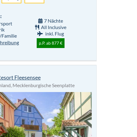
:
7 Nächte
sport
All Inclusive
ik
inkl. Flug
/Familie
hreibung
p.P. ab 877 €
esort Fleesensee
land, Mecklenburgische Seenplatte