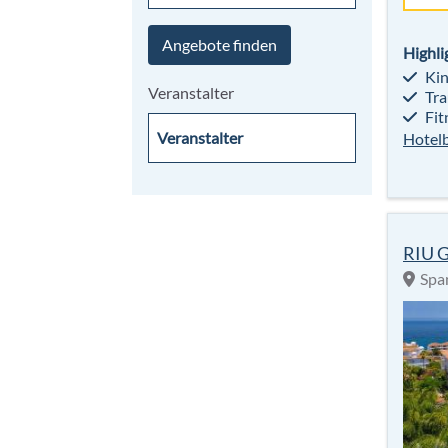
Angebote finden
Highli
Kin
Veranstalter
Tra
Fit
Hotel
RIU 
Span