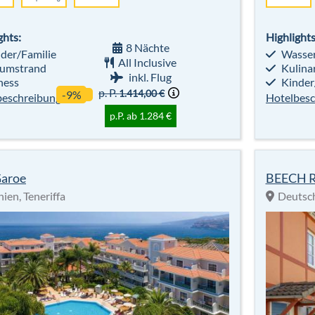
ghts:
Highlights
8 Nächte
der/Familie
Wasser
All Inclusive
umstrand
Kulinar
inkl. Flug
ness
Kinder
p. P.
1.414,00 €
-9%
beschreibung
Hotelbesc
p.P. ab 1.284 €
Garoe
BEECH R
ien, Teneriffa
Deutsch