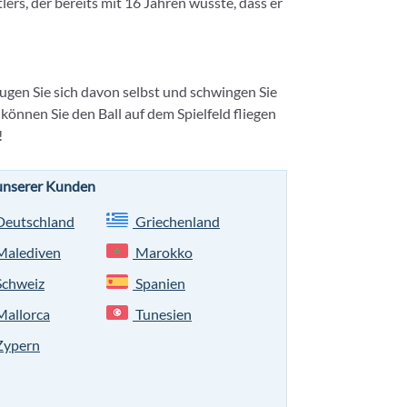
ers, der bereits mit 16 Jahren wusste, dass er
ugen Sie sich davon selbst und schwingen Sie
önnen Sie den Ball auf dem Spielfeld fliegen
!
 unserer Kunden
eutschland
Griechenland
alediven
Marokko
chweiz
Spanien
allorca
Tunesien
ypern