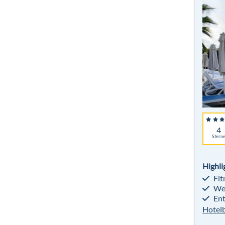
4
Stern
Highli
Fit
Wel
Ent
Hotel