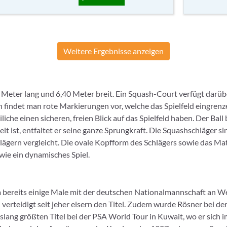
Weitere Ergebnisse anzeigen
75 Meter lang und 6,40 Meter breit. Ein Squash-Court verfügt dar
findet man rote Markierungen vor, welche das Spielfeld eingrenz
iche einen sicheren, freien Blick auf das Spielfeld haben. Der Bal
lt ist, entfaltet er seine ganze Sprungkraft. Die Squashschläger s
lägern vergleicht. Die ovale Kopfform des Schlägers sowie das Ma
wie ein dynamisches Spiel.
bereits einige Male mit der deutschen Nationalmannschaft an We
 verteidigt seit jeher eisern den Titel. Zudem wurde Rösner bei d
ang größten Titel bei der PSA World Tour in Kuwait, wo er sich i