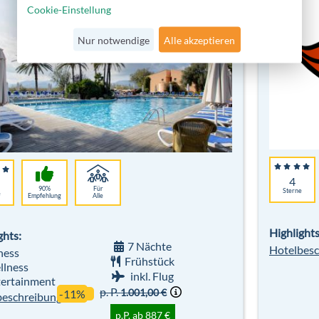
Cookie-Einstellung
Nur notwendige
Alle akzeptieren
4
90%
Für
Sterne
e
Empfehlung
Alle
Highlights
ghts:
7 Nächte
Hotelbesc
ness
Frühstück
lness
inkl. Flug
ertainment
p. P.
1.001,00 €
-11%
beschreibung
p.P. ab 887 €