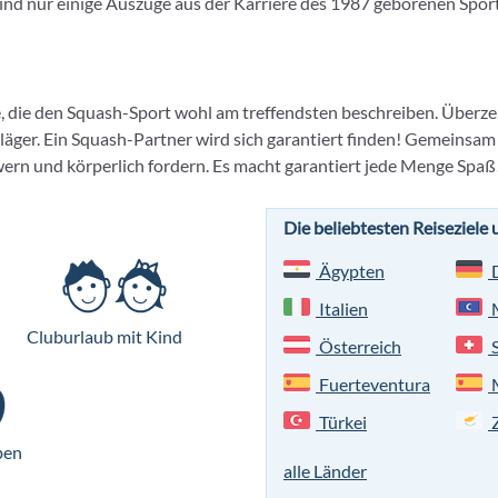
 sind nur einige Auszüge aus der Karriere des 1987 geborenen Sportl
e, die den Squash-Sport wohl am treffendsten beschreiben. Überze
ger. Ein Squash-Partner wird sich garantiert finden! Gemeinsam k
wern und körperlich fordern. Es macht garantiert jede Menge Spaß
Die beliebtesten Reiseziele
Ägypten
D
Italien
M
Cluburlaub mit Kind
Österreich
S
Fuerteventura
M
Türkei
Z
pen
alle Länder