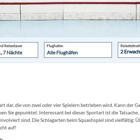
nd Reisedauer
Flughafen
Reiseteilne
2 Erwach
2 Erwach
rt dar, die von zwei oder vier Spielern betrieben wird. Kann der G
n Sie gepunktet. Interessant bei dieser Sportart ist die Tatsache
nvolviert sind. Die Schlagarten beim Squashspiel sind vielfältig: Ü
cht auf!