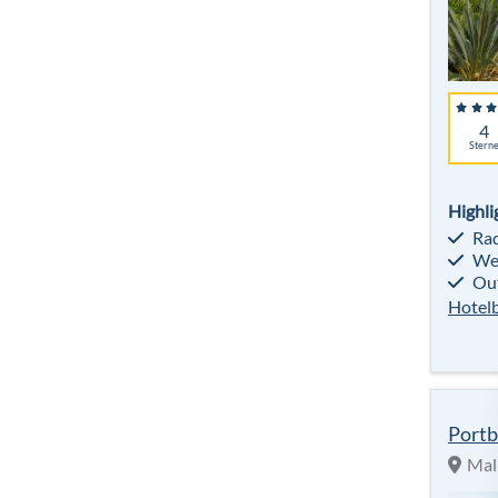
4
Stern
Highli
Rad
Wel
Out
Hotel
Portb
Mal