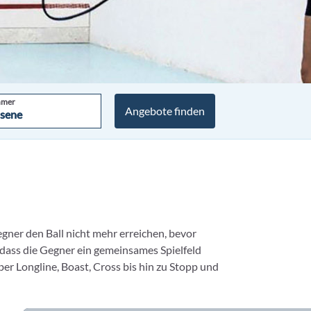
hmer
Angebote finden
sene
sene
egner den Ball nicht mehr erreichen, bevor
, dass die Gegner ein gemeinsames Spielfeld
ber Longline, Boast, Cross bis hin zu Stopp und