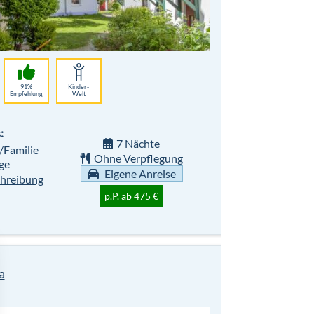
91%
Kinder-
Empfehlung
Welt
:
7 Nächte
/Familie
Ohne Verpflegung
ge
Eigene Anreise
hreibung
p.P. ab 475 €
a