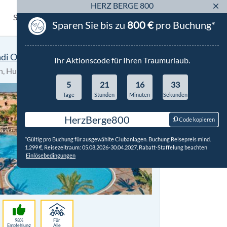
HERZ BERGE 800
Sortierung:
Sparen Sie bis zu
800 €
pro Buchung*
di Oasis Resort & Club
Ihr Aktionscode für Ihren Traumurlaub.
n, Hurghada & Safaga
All Inclusive
5
21
16
31
Tage
Stunden
Minuten
Sekunden
HerzBerge800
Code kopieren
*Gültig pro Buchung für ausgewählte Clubanlagen. Buchung Reisepreis mind.
1.299 €, Reisezeitraum: 05.08.2026-30.04.2027, Rabatt-Staffelung beachten
Einlösebedingungen
98%
Für
Empfehlung
Alle