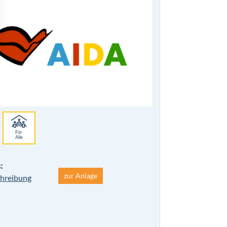
Für
Alle
:
zur Anlage
hreibung