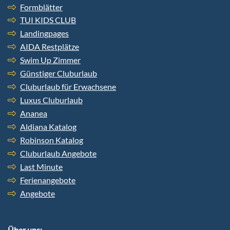
Formblätter
TUI KIDS CLUB
Landingpages
AIDA Restplätze
Swim Up Zimmer
Günstiger Cluburlaub
Cluburlaub für Erwachsene
Luxus Cluburlaub
Ananea
Aldiana Katalog
Robinson Katalog
Cluburlaub Angebote
Last Minute
Ferienangebote
Angebote
Über uns: