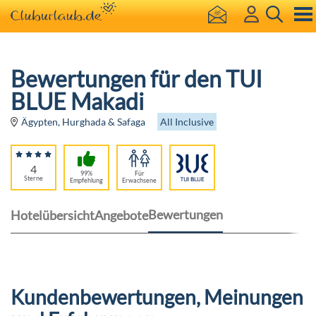
Bewertungen für den TUI
BLUE Makadi
All Inclusive
Ägypten, Hurghada & Safaga
4
99%
Für
Sterne
Empfehlung
Erwachsene
Bewertungen
Hotelübersicht
Angebote
Kundenbewertungen, Meinungen