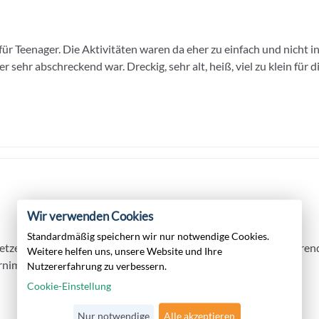
 für Teenager. Die Aktivitäten waren da eher zu einfach und nicht 
r sehr abschreckend war. Dreckig, sehr alt, heiß, viel zu klein fü
Wir verwenden Cookies
Standardmäßig speichern wir nur notwendige Cookies.
etzen und wird mit einem Willkommensgetränk begrüsst, während e
Weitere helfen uns, unsere Website und Ihre
rnimmt.
Nutzererfahrung zu verbessern.
Cookie-Einstellung
Nur notwendige
Alle akzeptieren