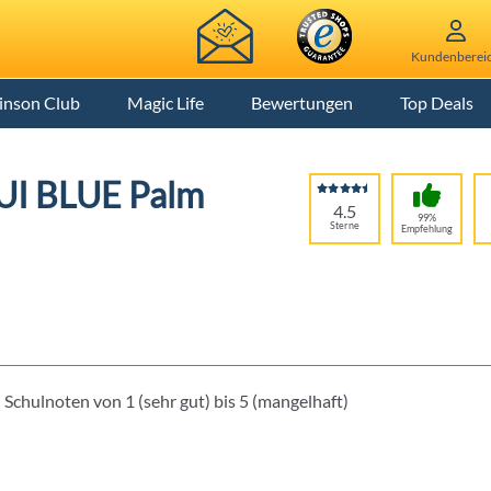
Kundenberei
inson Club
Magic Life
Bewertungen
Top Deals
UI BLUE Palm
4.5
99%
Sterne
Empfehlung
Schulnoten von 1 (sehr gut) bis 5 (mangelhaft)