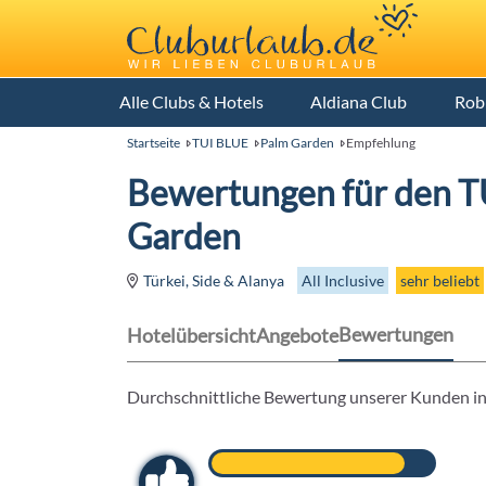
Alle Clubs & Hotels
Aldiana Club
Rob
Startseite
TUI BLUE
Palm Garden
Empfehlung
Bewertungen für den T
Garden
All Inclusive
sehr beliebt
Türkei, Side & Alanya
Bewertungen
Hotelübersicht
Angebote
Durchschnittliche Bewertung unserer Kunden in 