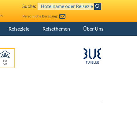
Suche:
ch
Persönliche Beratung:
Reiseziele
Reisethemen
Über Uns
Für
Alle