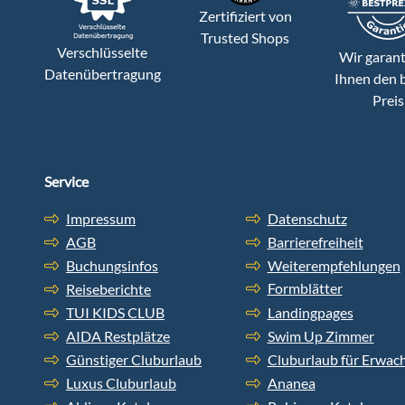
Zertifiziert von
Trusted Shops
Verschlüsselte
Wir garant
Datenübertragung
Ihnen den 
Preis
Service
Impressum
Datenschutz
AGB
Barrierefreiheit
Buchungsinfos
Weiterempfehlungen
Formblätter
Reiseberichte
TUI KIDS CLUB
Landingpages
AIDA Restplätze
Swim Up Zimmer
Günstiger Cluburlaub
Cluburlaub für Erwac
Luxus Cluburlaub
Ananea