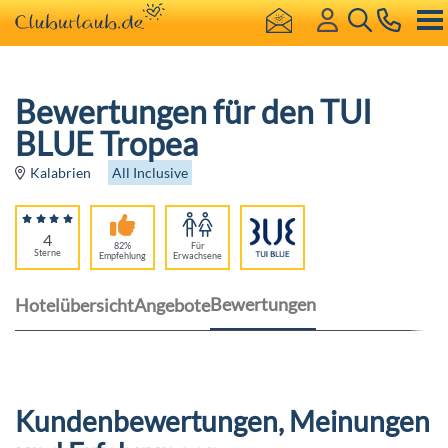
Bewertungen für den TUI
BLUE Tropea
All Inclusive
Kalabrien
4
82%
Für
Sterne
Empfehlung
Erwachsene
Bewertungen
Hotelübersicht
Angebote
Kundenbewertungen, Meinungen