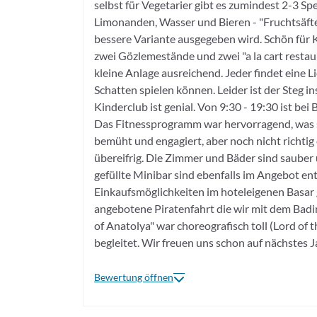
selbst für Vegetarier gibt es zumindest 2-3 S
Limonanden, Wasser und Bieren - "Fruchtsäfte
bessere Variante ausgegeben wird. Schön für Ki
zwei Gözlemestände und zwei "a la cart restau
kleine Anlage ausreichend. Jeder findet eine L
Schatten spielen können. Leider ist der Steg
Kinderclub ist genial. Von 9:30 - 19:30 ist bei
Das Fitnessprogramm war hervorragend, was si
bemüht und engagiert, aber noch nicht richtig 
übereifrig. Die Zimmer und Bäder sind saube
gefüllte Minibar sind ebenfalls im Angebot ent
Einkaufsmöglichkeiten im hoteleigenen Basar g
angebotene Piratenfahrt die wir mit dem Badi
of Anatolya" war choreografisch toll (Lord of 
begleitet. Wir freuen uns schon auf nächstes J
Bewertung öffnen