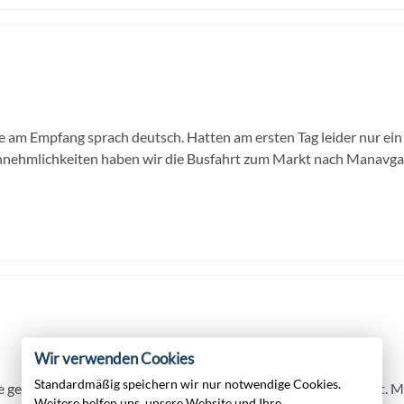
e am Empfang sprach deutsch. Hatten am ersten Tag leider nur ei
nehmlichkeiten haben wir die Busfahrt zum Markt nach Manavgat
Wir verwenden Cookies
Standardmäßig speichern wir nur notwendige Cookies.
e geringe Bettenzahl einen familiären Charakter an den Tag legt.
Weitere helfen uns, unsere Website und Ihre