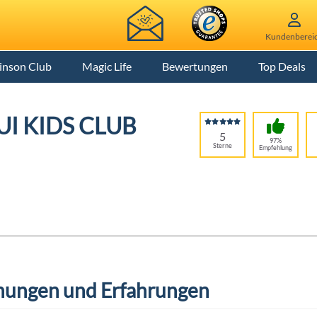
Kundenberei
inson Club
Magic Life
Bewertungen
Top Deals
TUI KIDS CLUB
5
97%
Sterne
Empfehlung
ungen und Erfahrungen