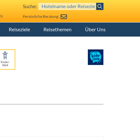
Suche:
ch
Persönliche Beratung:
Reiseziele
Reisethemen
Über Uns
Kinder-
Welt