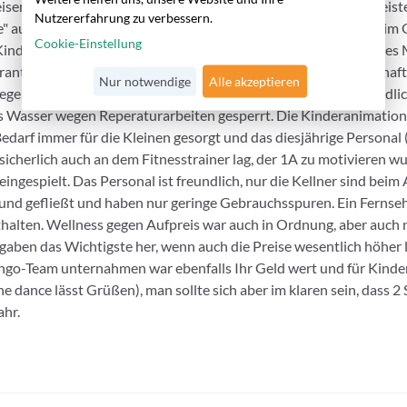
peisen pro Tag zur Auswahl. Nur die Getränke sind, wie in den mei
Nutzererfahrung zu verbessern.
" aus Automaten (Sirup und Wasser). Wobei im Felicia Village im
Cookie-Einstellung
nder ist das Kinderbüffet und die Eiszeit - 1 Stunde kostenloses 
rants", Fisch und Italiener, runden das Angebot ob. Poollandschaf
Nur notwendige
Alle akzeptieren
iege mit Schirm. Der Kiesstrand ist sauber und die Liegen vorbildli
 ins Wasser wegen Reperaturarbeiten gesperrt. Die Kinderanimati
 Bedarf immer für die Kleinen gesorgt und das diesjährige Personal (
cherlich auch an dem Fitnesstrainer lag, der 1A zu motivieren w
eingespielt. Das Personal ist freundlich, nur die Kellner sind be
r und gefließt und haben nur geringe Gebrauchsspuren. Ein Ferns
halten. Wellness gegen Aufpreis war auch in Ordnung, aber auch nic
aben das Wichtigste her, wenn auch die Preise wesentlich höher l
ngo-Team unternahmen war ebenfalls Ihr Geld wert und für Kinder
the dance lässt Grüßen), man sollte sich aber im klaren sein, dass
ahr.