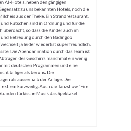
sten AI-Hotels, neben den gängigen
 Gegensatz zu uns bekannten Hotels, noch die
Milcheis aus der Theke. Ein Strandrestaurant,
t und Rutschen sind in Ordnung und für die
ch überdacht, so dass die Kinder auch im
on und Betreuung durch den Badingoo
wechselt ja leider wieder)ist super freundlich.
usste. Die Abendanimation durch das Team ist
im Abtragen des Geschirrs manchmal ein wenig
ehr mit deutschen Programmen und eine
ht billiger als bei uns. Die
agen als ausserhalb der Anlage. Die
 extrem kurzweilig. Auch die Tanzshow "Fire
 2 Stunden türkische Musik das Spektakel