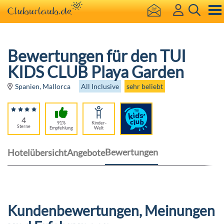
Bewertungen für den TUI
KIDS CLUB Playa Garden
All Inclusive
sehr beliebt
Spanien, Mallorca
4
91%
Kinder-
Sterne
Empfehlung
Welt
Bewertungen
Hotelübersicht
Angebote
Kundenbewertungen, Meinungen