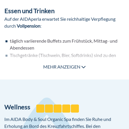
Tapas & Bar
Essen und Trinken
Scharfe Ecke
Auf der AIDAperla erwartet Sie reichhaltige Verpflegung
East Restaurant
durch
Vollpension
:
Gourmet Restaurant Rossini (entgeltlich)
Veganes Restaurant A-la-Carte (entgeltlich)
täglich variierende Buffets zum Frühstück, Mittag- und
Sushi Bar (entgeltlich)
Abendessen
Buffalo Steak House (entgeltlich)
Tischgetränke (Tischwein, Bier, Softdrinks) sind zu den
Pier 3 Bar & Market (entgeltlich)
Hauptmahlzeiten in den Buffet-Restaurants im Reisepreis
17 weitere Bars
MEHR ANZEIGEN
enthalten.
Besuchen Sie die Spezialitätenrestaurants gegen Aufpreis
Pools
Pool
mehrere Whirlpools
Wellness
Weitere Ausstattung
Theater
Im AIDA Body & Soul Organic Spa finden Sie Ruhe und
AIDA Shop
Erholung an Bord des Kreuzfahrtschiffes. Bei den