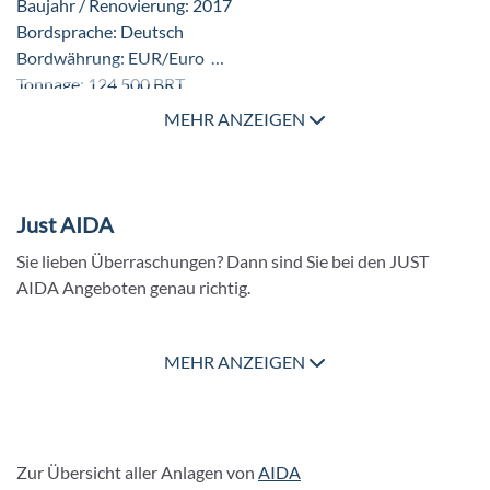
Baujahr / Renovierung: 2017
Bordsprache: Deutsch
Bordwährung: EUR/Euro
Tonnage: 124.500 BRT
Länge / Breite / Tiefgang: 300,00 m / 37,60 m / 8,10 m
MEHR ANZEIGEN
Antrieb: Dual-Fuel Motor
Stabilisatoren: vorhanden
Geschwindigkeit: 21,5 Knoten
Decks / Passagierdecks: 18 (davon Passagierdecks: 15)
Just AIDA
Besatzung: 900
Sie lieben Überraschungen? Dann sind Sie bei den JUST
Passagiere / Kabinen: 3.286 (bei Doppelbelegung) / 1.643
AIDA Angeboten genau richtig.
Rollstuhlgerechte Kabinen: vorhanden 18
Spannung: 220 V
Unsere JUST AIDA Angebote finden Sie
hier
.
MEHR ANZEIGEN
Zur Übersicht aller Anlagen von
AIDA