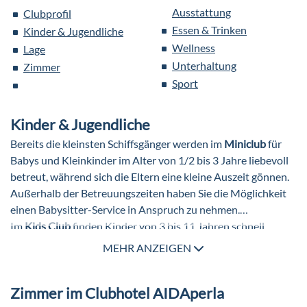
Ausstattung
Clubprofil
Essen & Trinken
Kinder & Jugendliche
Wellness
Lage
Unterhaltung
Zimmer
Sport
Kinder & Jugendliche
Bereits die kleinsten Schiffsgänger werden im
Miniclub
für
Babys und Kleinkinder im Alter von 1/2 bis 3 Jahre liebevoll
betreut, während sich die Eltern eine kleine Auszeit gönnen.
Außerhalb der Betreuungszeiten haben Sie die Möglichkeit
einen Babysitter-Service in Anspruch zu nehmen.
Im
Kids Club
finden Kinder von 3 bis 11 Jahren schnell
Anschluss und bestimmt auch neue Freunde. Hier kann bei
MEHR ANZEIGEN
spaßigen Spielen getobt werden.
Für alle Teens im Alter von 12 bis 17 Jahren hat der
Wave
Zimmer im Clubhotel AIDAperla
Club
seine Türen geöffnet. Bei altersgerechter Betreuung