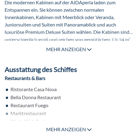
wird hier die Schiffsreise zu einem einmaligen Erlebnis. Dank
Die modernen Kabinen auf der AIDAperla laden zum
eines sepertaten Kinderpools und eines eigenen Restaurants
Entspannen ein. Sie können zwischen normalen
für die kleinen Seefahrer, fühlen sich hier alle Kinder bestens
Innenkabinen, Kabinen mit Meerblick oder Veranda,
aufgehoben.
Juniorsuiten und Suiten mit Panoramablick und auch
luxuriöse Premium Deluxe Suiten wählen. Die Kabinen sind
unterschiedlich groß und reichen von gemütlichen 13-14 m²
der Innenkabinen bis hin zu großzügigen 104-148 m² der
MEHR ANZEIGEN
Premium Deluxe Suiten.
Zur Grundausstattung der Kabinen gehören ein Badezimmer
Ausstattung des Schiffes
mit Dusche und WC, ein Haartrockner, ein interaktiver TV,
ein Telefon, Poolhandtücher und ein Safe. Bei Buchung einer
Restaurants & Bars
Suite kommen hier natürlich noch gewisse Extras hinzu wie
Ristorante Casa Nova
z.B. ein Obstkorb und Champagner zur Begrüßung oder ein
Bella Donna Restaurant
Willkommensmenü im Gourmet Restaurant.
Restaurant Fuego
Marktrestaurant
Weite Welt Restaurant
Brauhaus
MEHR ANZEIGEN
Brasserie French Kiss