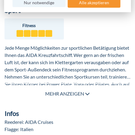
ganz besonderes Erlebnis sorgt. Alle Nachtschwärmer
Nur notwendige
Alle akzeptieren
Sport
können in der schiffseigenen Diskothek tanzen und sich bis
spät in die Nacht amüsieren. An verschiedenen Spielkonsolen
und im Casino können Sie Ihr Glück auf die Probe stellen.
Fitness
Jede Menge Möglichkeiten zur sportlichen Betätigung bietet
Ihnen das AIDA Kreuzfahrtschiff. Wer gern an der frischen
Luft ist, der kann sich im Klettergarten verausgaben oder auf
dem Sport-Außendeck sein Fitnessprogramm durchziehen.
Nehmen Sie an unterschiedlichen Sportkursen teil, trainieren
Sie Ihren Körper bei Power Plate, Yoga oder Pilates. Auch auf
Ihr tägliches Jogging-Programm müssen Sie nicht verzichten,
MEHR ANZEIGEN
denn auf dem Jogging-Parcours an Deck können Sie Ihre
Runden drehen. Ein Basketballplatz und ein Volleyballfeld
Infos
sind für alle Passagiere, die gern in der Mannschaft spielen,
perfekt geeignet. Sogar Minigolf können Sie an Bord der
Reederei: AIDA Cruises
AIDAperla spielen.
Flagge: Italien