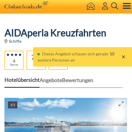
AIDAperla Kreuzfahrten
Schiffe
Dieses Angebot schauen sich gerade
10
weitere Personen an
4
Für
Sterne
Alle
Hotelübersicht
Angebote
Bewertungen
1/1