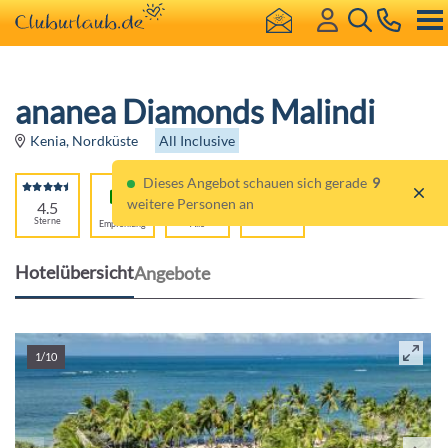
ananea Diamonds Malindi
All Inclusive
Kenia, Nordküste
Dieses Angebot schauen sich gerade
9
weitere Personen an
4.5
86%
Für
Sterne
Empfehlung
Alle
Hotelübersicht
Angebote
1/10