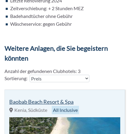
Letzte Renovierung 2024
Wassersport
Zeitverschiebung: + 2 Stunden MEZ
- Schnorcheln
Badehandtücher ohne Gebühr
- Kajak
Wäscheservice: gegen Gebühr
- Tauchen: (gegen Gebühr)
Weitere Anlagen, die Sie begeistern
könnten
Anzahl der gefundenen Clubhotels:
3
Sortierung:
Baobab Beach Resort & Spa
Kenia, Südküste
All Inclusive