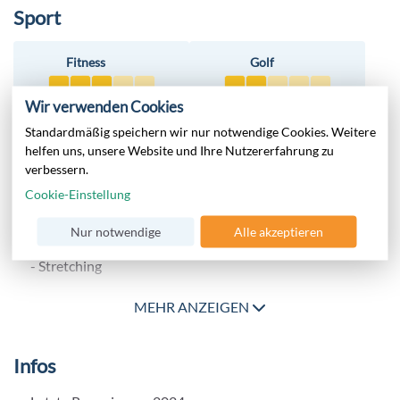
Sport
Fitness
Golf
Wir verwenden Cookies
Tauchen
Tennis
Standardmäßig speichern wir nur notwendige Cookies. Weitere
helfen uns, unsere Website und Ihre Nutzererfahrung zu
verbessern.
Cookie-Einstellung
Fitness
-
Fitnesscenter
Nur notwendige
Alle akzeptieren
- Aqua Fitness
- Stretching
Ballsport
MEHR ANZEIGEN
- Beachvolleyball
- Beachfußball
- Tischtennis
Infos
- Golf (gegen Gebühr)
- Tennis: (gegen Gebühr)