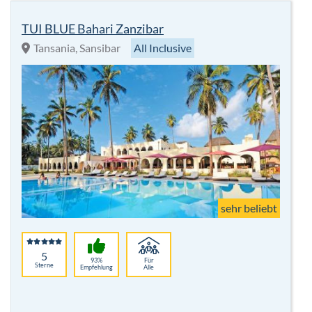
TUI BLUE Bahari Zanzibar
Tansania, Sansibar
All Inclusive
sehr beliebt
5
93%
Für
Sterne
Empfehlung
Alle