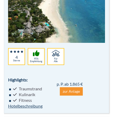
4
95%
Für
Sterne
Empfehlung
Alle
Highlights:
p. P. ab 1.865 €
Traumstrand
zur Anlage
Kulinarik
Fitness
Hotelbeschreibung