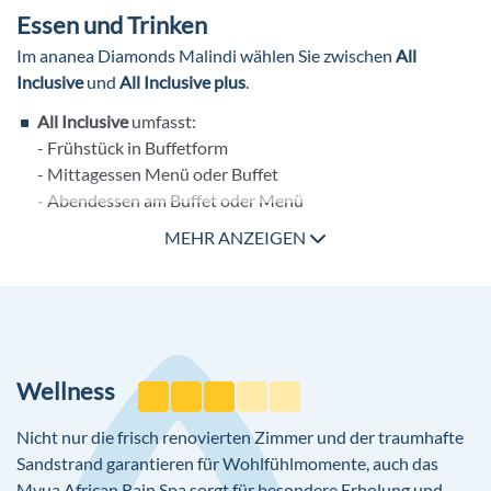
Essen und Trinken
Gartenanlage
Im ananea Diamonds Malindi wählen Sie zwischen
All
WiFi in den Zimmern und in öffentlichen Bereichen
Inclusive
und
All Inclusive plus
.
inklusive
All Inclusive
umfasst:
- Frühstück in Buffetform
- Mittagessen Menü oder Buffet
- Abendessen am Buffet oder Menü
- Snacks, Kuchen und Gebäck, Eis
MEHR ANZEIGEN
- Kaffee/Tee, Gebäck
- ausgewählte nationale alkoholische und alkoholfreie
Getränke
All Inclusive plus
bietet Ihnen zusätzlich:
- Late check out
Wellness
- Massage (1x pro Aufenthalt)
- Eintritt in den Spa-Bereich
Nicht nur die frisch renovierten Zimmer und der traumhafte
- Schnorcheln
Sandstrand garantieren für Wohlfühlmomente, auch das
- Roomservice
Mvua African Rain Spa sorgt für besondere Erholung und