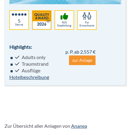
5
96%
Für
Sterne
Empfehlung
Erwachsene
Highlights:
p. P. ab 2.557 €
Adults only
zur Anlage
Traumstrand
Ausflüge
Hotelbeschreibung
Zur Übersicht aller Anlagen von
Ananea