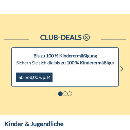
CLUB-DEALS
Bis zu 100 % Kinderermäßigung
Sichern Sie sich die
bis zu 100 % Kinderermäßigung
auf d
ab 568,00 € p. P.
Kinder & Jugendliche