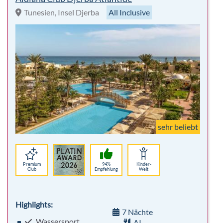
Tunesien, Insel Djerba
All Inclusive
sehr beliebt
Premium
94%
Kinder-
Club
Empfehlung
Welt
Highlights:
7 Nächte
Wassersport
AI