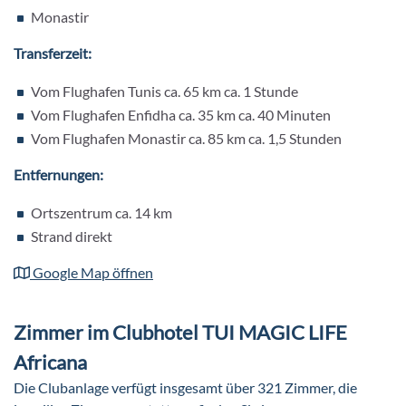
abwechslungsreiche Spiele und Partys, Tennis, Fußball,
Monastir
Bogenschießen, Chillout und vieles mehr. Hier lernt man ganz
Transferzeit:
schnell neue Freunde kennen und kann den Cluburlaub
gemeinsam genießen.
Vom Flughafen Tunis ca. 65 km ca. 1 Stunde
Vom Flughafen Enfidha ca. 35 km ca. 40 Minuten
In der Wintersaison (November – März) werden die Kinder in
Vom Flughafen Monastir ca. 85 km ca. 1,5 Stunden
2 Altersgruppen betreut. Im MAGIC Mini/Kids Club (3-12
Jahre) und bei den Teens (13-16 Jahre). Jugendliche ab 13
Entfernungen:
Jahren können am normalen Sportprogramm teilnehmen.
Ortszentrum ca. 14 km
Strand direkt
Google Map öffnen
Zimmer im Clubhotel TUI MAGIC LIFE
Africana
Die Clubanlage verfügt insgesamt über 321 Zimmer, die