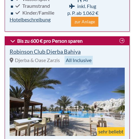
Traumstrand
inkl. Flug
Kinder/Familie
p. P. ab 1.062 €
Hotelbeschreibung
zur Anlage
Bis zu 600 € pro Person sparen
Robinson Club Djerba Bahiya
Djerba & Oase Zarzis
All Inclusive
sehr beliebt