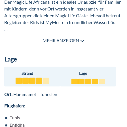
Der Magic Life Africana ist ein ideales Urlaubziel für Familien
mit Kindern, denn vor Ort werden in insgesamt vier
Altersgruppen die kleinen Magic Life Gäste liebevoll betreut.
Begleiter der Kids ist MyMo - ein freundlicher Wasserbär.
Der
Magic Mini Club
bietet jede Menge Raum für die 3-5
MEHR ANZEIGEN
Jährigen, hier kann nach Herzenslust getobt werden. Zudem
lassen sich die Kinder-Animateure immer wieder etwas
Neues einfallen und somit sind die Kids immer wieder hellauf
Lage
begeistert.
Strand
Lage
Bei einem Superheldentag kommen bei den
MyMo Maxis
die
Kinder im Alter von 6-8 Jahren auf Touren. Zudem warten
Entdeckungstouren
und verschiedene Spiele und Turniere
Ort:
Hammamet - Tunesien
auf die kleinen Magic Life Gäste. Die
Youngsters
von 9 bis 12
Jahren werden von ihren Angeboten genau so begeistert
Flughafen
:
sein.
Tunis
Die
Teens Time
für die 13-16-Jährigen bietet
Enfidha