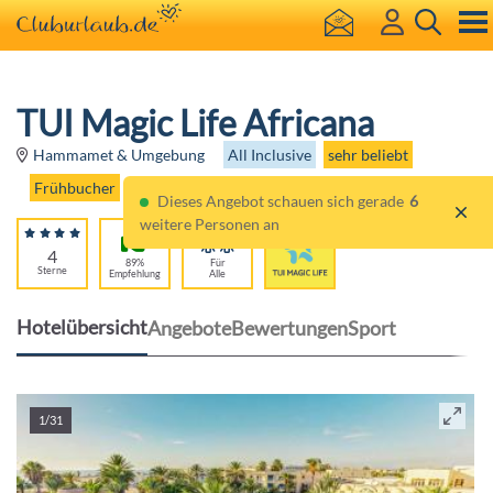
TUI Magic Life Africana
All Inclusive
sehr beliebt
Hammamet & Umgebung
Frühbucher
Dieses Angebot schauen sich gerade
6
weitere Personen an
4
89%
Für
Sterne
Empfehlung
Alle
Hotelübersicht
Angebote
Bewertungen
Sport
1/31