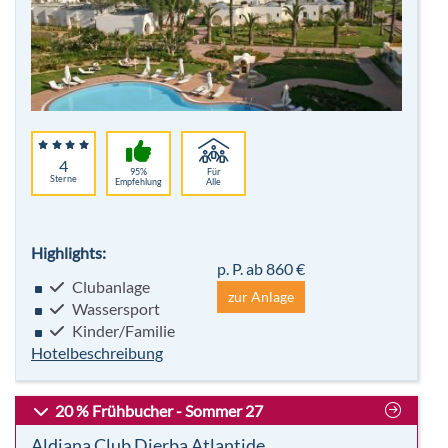
4
95%
Für
Sterne
Empfehlung
Alle
Highlights:
p. P. ab 860 €
Clubanlage
zur Anlage
Wassersport
Kinder/Familie
Hotelbeschreibung
20 % Frühbucher - Sommer 27
Aldiana Club Djerba Atlantide