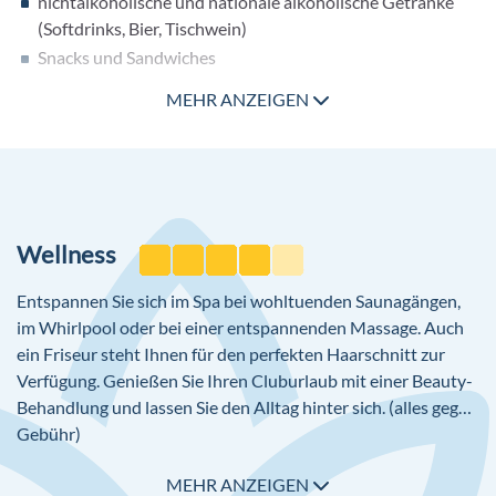
nichtalkoholische und nationale alkoholische Getränke
Arzt (auf Anfrage)
(Softdrinks, Bier, Tischwein)
Amphitheater
Snacks und Sandwiches
Konferenzraum
Mitternachtssnack
MEHR ANZEIGEN
Kuchen und Gebäck
Kaffee/Tee
Langschläferfrühstück
1 x pro Woche/Zimmer Besuch eines Spezialitäten
Restaurants inklusive (nach Verfügbarkeit und
Wellness
Reservierung)
Vegetarian Corner im Hauptrestaurant
Entspannen Sie sich im Spa bei wohltuenden Saunagängen,
Local Corner im Hauptrestaurant
im Whirlpool oder bei einer entspannenden Massage. Auch
ein Friseur steht Ihnen für den perfekten Haarschnitt zur
Verfügung. Genießen Sie Ihren Cluburlaub mit einer Beauty-
Behandlung und lassen Sie den Alltag hinter sich. (alles gegen
Gebühr)
Folgende Einrichtungen des Wellnessbereiches können Sie
MEHR ANZEIGEN
als Magic Life Gast kostenlos nutzen: Maurisches Dampfbad