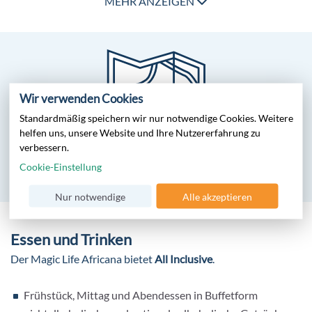
Captain Bar (April-Oktober)
MEHR ANZEIGEN
Golfbar (gegen Gebühr)
Coffee House (15:00 - 18:00 Uhr)
Shisha Bar (gegen Gebühr, ganzjährig geöffnet)
Pools
Wir verwenden Cookies
Activitypool
Standardmäßig speichern wir nur notwendige Cookies. Weitere
2 Family Pools (davon einer mit 3 Wasserrutschen)
helfen uns, unsere Website und Ihre Nutzererfahrung zu
Family Relaxpool
verbessern.
Clubplan TUI MAGIC LIFE Africana
Adults Only Relaxpool
Cookie-Einstellung
2 Kinderpools
Clubplan für diese Anlage öffnen
Nur notwendige
Alle akzeptieren
Hallenbad (beheizbar, im Wellnessbereich)
Whirlpool (im Wellnessbereich)
Essen und Trinken
Weitere Ausstattung
Der Magic Life
Africana
bietet
All
Inclusive
.
WLAN in der gesamten Anlage und in den Zimmern
(kostenfrei)
Frühstück, Mittag und Abendessen in Buffetform
Souvenirshop, Juwelier, Friseur