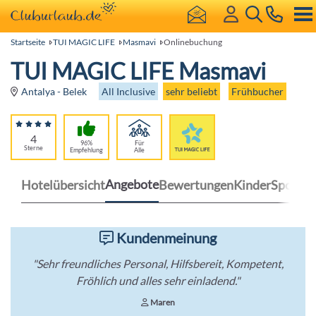
Startseite
TUI MAGIC LIFE
Masmavi
Onlinebuchung
TUI MAGIC LIFE Masmavi
All Inclusive
sehr beliebt
Frühbucher
Antalya - Belek
4
96%
Für
Sterne
Empfehlung
Alle
Angebote
Hotelübersicht
Bewertungen
Kinder
Sport
Kundenmeinung
"Sehr freundliches Personal, Hilfsbereit, Kompetent,
Fröhlich und alles sehr einladend."
Maren