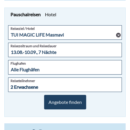
Pauschalreisen
Hotel
Reiseziel / Hotel
Reisezeitraum und Reisedauer
Flughafen
+49
Reiseteilnehmer
6103-
2 Erwachsene
2 Erwachsene
5969-
32
Angebote finden