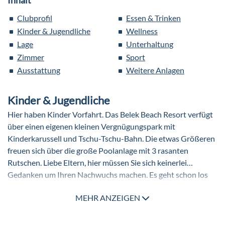
Inhalt
Clubprofil
Essen & Trinken
Kinder & Jugendliche
Wellness
Lage
Unterhaltung
Zimmer
Sport
Ausstattung
Weitere Anlagen
Kinder & Jugendliche
Hier haben Kinder Vorfahrt. Das Belek Beach Resort verfügt
über einen eigenen kleinen Vergnügungspark mit
Kinderkarussell und Tschu-Tschu-Bahn. Die etwas Größeren
freuen sich über die große Poolanlage mit 3 rasanten
Rutschen. Liebe Eltern, hier müssen Sie sich keinerlei
Gedanken um Ihren Nachwuchs machen. Es geht schon los
bei dem Angebot für die ganz Kleinen. Für die Babys und
Der Kinder-/Miniclub öffnet seine Türen für Kinder von 4 bis
MEHR ANZEIGEN
Kleinkinder Babybetten und Hochstühle im Restaurant
12 Jahren. Saisonabhängig haben die kleinen Cluburlauber
inklusive. Es gibt einen Babysitterservice auf Anfrage. Buggys
hier ihre eigene Kinderanimation. Beim Kinderbuffet treffen
werden zum Verleih gegen Gebühr angeboten.
ihre Kinder die neu gewonnen Freunde sicher gerne wieder.