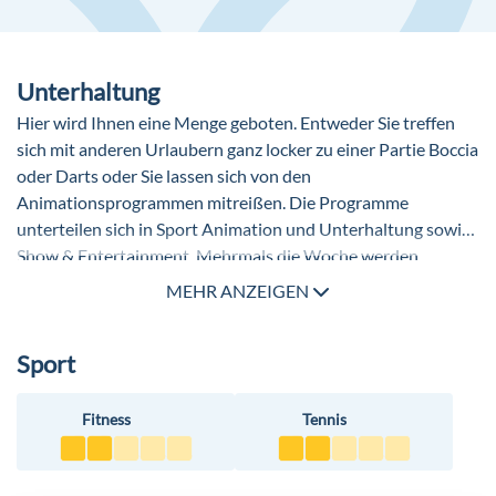
gut aushalten. Wer lieber direkt am Strand seinen Urlaub in
Amphitheater
vollen Zügen genießen möchte, kann das natürlich auch tun.
Businesscenter
Gemeinschaftslounge TV Bereich
Unterhaltung
Hier wird Ihnen eine Menge geboten. Entweder Sie treffen
sich mit anderen Urlaubern ganz locker zu einer Partie Boccia
oder Darts oder Sie lassen sich von den
Animationsprogrammen mitreißen. Die Programme
unterteilen sich in Sport Animation und Unterhaltung sowie
Show & Entertainment. Mehrmals die Woche werden
Abendprogramme mit tollen Shows, Themenpartys, Karaoke
MEHR ANZEIGEN
und vielen weiteren Aktionen angeboten. Lassen Sie sich
überraschen!
Sport
Fitness
Tennis