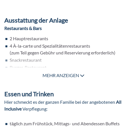
Ausstattung der Anlage
Restaurants & Bars
2 Hauptrestaurants
4 À-la-carte und Spezialitätenrestaurants
(zum Teil gegen Gebühr und Reservierung erforderlich)
Snackrestaurant
Burger-Restaurant
Tropic Bistro Restaurant
MEHR ANZEIGEN
2 Lobbybars
3 Poolbars
Essen und Trinken
Snack Bar
Hier schmeckt es der ganzen Familie bei der angebotenen
All
Strandbar
Inclusive
Verpflegung:
Disco Bar
Patisserie
täglich zum Frühstück, Mittags- und Abendessen Buffets