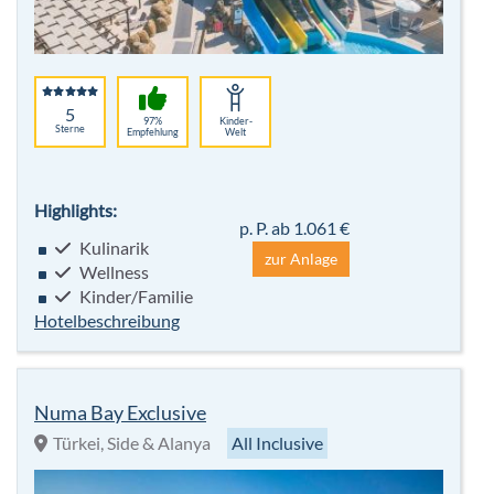
5
97%
Kinder-
Sterne
Empfehlung
Welt
Highlights:
p. P. ab 1.061 €
Kulinarik
zur Anlage
Wellness
Kinder/Familie
Hotelbeschreibung
Numa Bay Exclusive
Türkei, Side & Alanya
All Inclusive