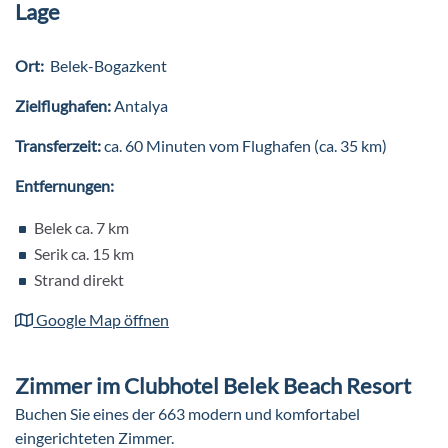
Lage
Zum gemeinsamen Spielen und Toben warten Kinderpool,
Spielplatz und das Kinderspielzimmer. Ein besonderes
Für Teenager gibt es saisonabhängig eine eigene
Ort:
Belek-Bogazkent
Highlight ist die Minidisco.
Jugendanimation. So kann im Urlaub nichts mehr
schiefgehen.
Zielflughafen:
Antalya
Transferzeit:
ca. 60 Minuten vom Flughafen (ca. 35 km)
Entfernungen:
Belek ca. 7 km
Serik ca. 15 km
Strand direkt
Google Map öffnen
Zimmer im Clubhotel Belek Beach Resort
Buchen Sie eines der 663 modern und komfortabel
eingerichteten Zimmer.