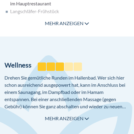
Pools
im Hauptrestaurant
Langschläfer-Frühstück
Hauptpool
Snacks
Infinity Pool
MEHR ANZEIGEN
Kuchen, Gebäck und Eis
Relaxpool
ausgewählte nichtalkoholische und alkoholische
Aquapark
Getränke, Tischgetränke zu den Mahlzeiten
Indoorpool
obligatorisches Tragen eines Armbandes
Kinderpool
A-la-Carte Restaurants gegen Gebühr
Wellness
Weitere Ausstattung
WLAN/WiFi an der Rezeption/Lobby, an der Bar, am Pool
Drehen Sie gemütliche Runden im Hallenbad. Wer sich hier
ohne Gebühr
schon ausreichend ausgepowert hat, kann im Anschluss bei
Souvenirshop
einem Saunagang, im Dampfbad oder im Hamam
Ladenzeile
entspannen. Bei einer anschließenden Massage (gegen
Gebühr) können Sie ganz abschalten und wieder zu neuen
Boutique
Kräften kommen. Auch die wunderschöne Gartenanlage des
Friseur
MEHR ANZEIGEN
Belek Beach lädt zum Relaxen ein. Denn hier finden sich auch
Minimarkt
1 Relaxpool und eine große Poollandschaft. Hier lässt es sich
Diskothek