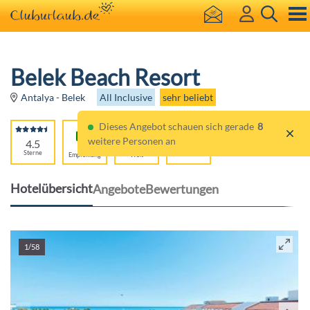
Belek Beach Resort
All Inclusive
sehr beliebt
Antalya - Belek
Dieses Angebot schauen sich gerade
8
weitere Personen an
4.5
93%
Kinder-
Sterne
Empfehlung
Welt
Hotelübersicht
Angebote
Bewertungen
1/58