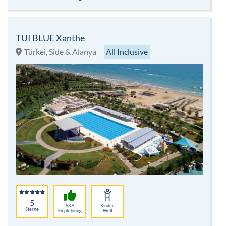
TUI BLUE Xanthe
Türkei, Side & Alanya
All Inclusive
5
93%
Kinder-
Sterne
Empfehlung
Welt