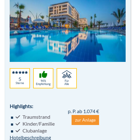
5
96%
Für
Sterne
Empfehlung
Alle
Highlights:
p. P. ab 1.074 €
Traumstrand
zur Anlage
Kinder/Familie
Clubanlage
Hotelbeschreibung