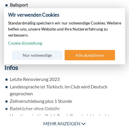
Ballsport
- Tennis: 2 Kunstrasenplätze, Flutlicht gegen Gebühr
Wir verwenden Cookies
- Tischtennis
Standardmäßig speichern wir nur notwendige Cookies. Weitere
- Beachvolleyball
helfen uns, unsere Website und Ihre Nutzererfahrung zu
- Fußball
verbessern.
- Minigolf
Cookie-Einstellung
Fitness
MEHR ANZEIGEN
- Fitnesscenter
Nur notwendige
Alle akzeptieren
- Aqua Aerobic
Infos
- Step Aerobic
Letzte Renovierung 2023
Landessprache ist Türkisch. Im Club wird Deutsch
gesprochen
Zeitverschiebung plus 1 Stunde
Badetücher ohne Gebühr
Haustiere sind im Belek Beach Resort nicht erlaubt
obligatorisches Tragen eines AI-Armbandes
MEHR ANZEIGEN