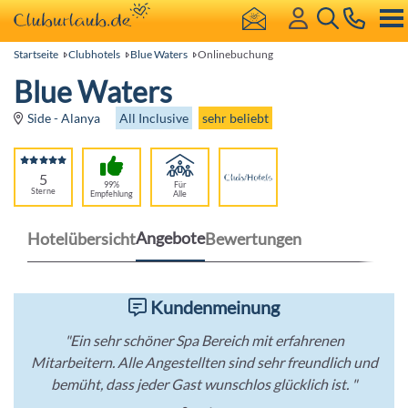
Startseite
Clubhotels
Blue Waters
Onlinebuchung
Blue Waters
All Inclusive
sehr beliebt
Side - Alanya
5
99%
Für
Sterne
Empfehlung
Alle
Angebote
Hotelübersicht
Bewertungen
Kundenmeinung
"Ein sehr schöner Spa Bereich mit erfahrenen
Mitarbeitern. Alle Angestellten sind sehr freundlich und
bemüht, dass jeder Gast wunschlos glücklich ist. "