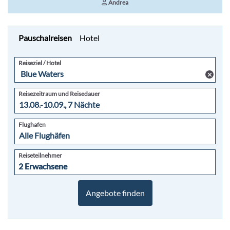
Andrea
Pauschalreisen
Hotel
Reiseziel / Hotel
Reisezeitraum und Reisedauer
Flughafen
+49
6103-
Reiseteilnehmer
5969-
2 Erwachsene
2 Erwachsene
32
Angebote finden