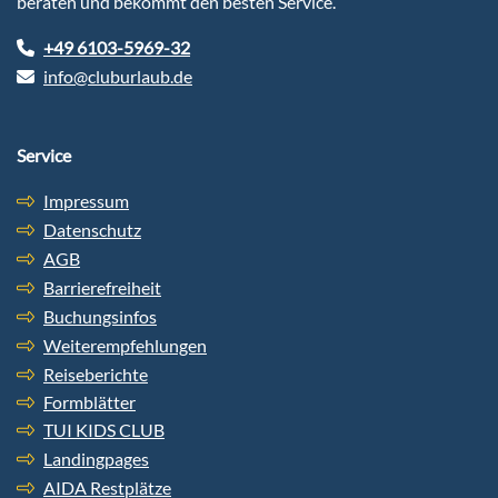
beraten und bekommt den besten Service.
+49 6103-5969-32
info@cluburlaub.de
Service
Impressum
Datenschutz
AGB
Barrierefreiheit
Buchungsinfos
Weiterempfehlungen
Reiseberichte
Formblätter
TUI KIDS CLUB
Landingpages
AIDA Restplätze