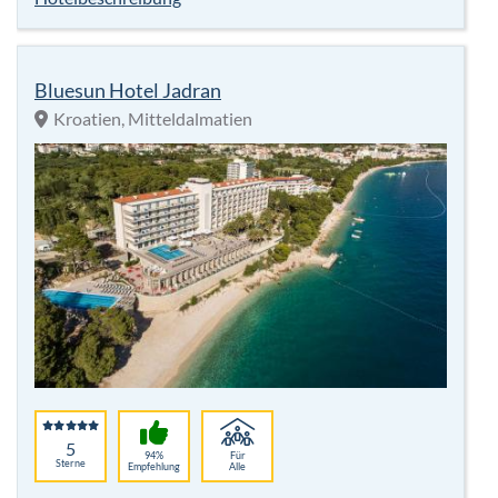
Bluesun Hotel Jadran
Kroatien, Mitteldalmatien
5
94%
Für
Sterne
Empfehlung
Alle