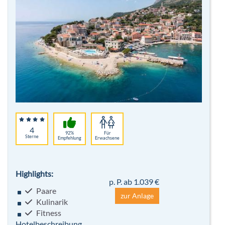
4
92%
Für
Sterne
Empfehlung
Erwachsene
Highlights:
p. P. ab 1.039 €
Paare
zur Anlage
Kulinarik
Fitness
Hotelbeschreibung