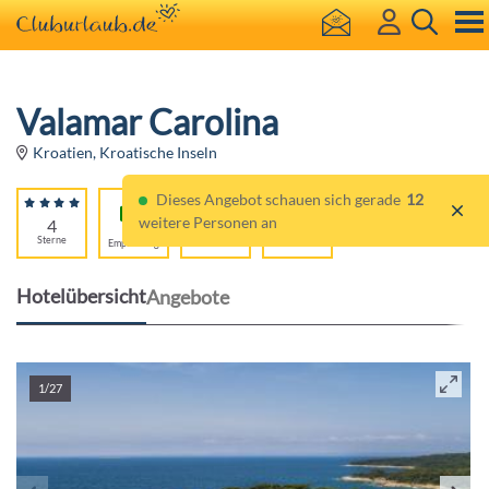
Valamar Carolina
Kroatien, Kroatische Inseln
Dieses Angebot schauen sich gerade
12
weitere Personen an
4
97%
Für
Sterne
Empfehlung
Erwachsene
Hotelübersicht
Angebote
1/27