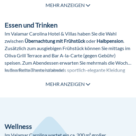
MEHR ANZEIGEN
Pools
2 Outdoor Pools: ohne Gebühr, Meerwasser
Essen und Trinken
Weitere Ausstattung
Im Valamar Carolina Hotel & Villas haben Sie die Wahl
zwischen
Übernachtung mit Frühstück
oder
Halbpension
.
Lift
Zusätzlich zum ausgiebigen Frühstück können Sie mittags im
Badetücher
Oliva Grill Terrace and Bar A-la-Carte (gegen Gebühr)
WLAN im gesamten Hotel ohne Gebühr
speisen. Zum Abendessen erwarten Sie mehrmals die Woche
Internetterminal: ohne Gebühr
kulinarische Themenabende.
In den Restaurants ist abends sportlich-elegante Kleidung
Parkplatz: nach Verfügbarkeit, unbewacht, ohne Gebühr
erwünscht.
MEHR ANZEIGEN
Wellness
Im Valamar Carolina wartet ein ca. 200 m² großer