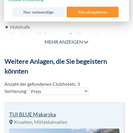
Landeskategorie: 4 Sterne
Rezeption: täglich
Nur notwendige
Alle akzeptieren
Geldwechsel
Hotelsafe
Haustiere auf Anfrage gegen Gebühr erlaubt
MEHR ANZEIGEN
Parkmöglichkeiten: Parkplatz nach Verfügbarkeit
Zahlungsarten: TUI Card / VISA, MasterCard, American
Express, EC Karte/Maestro
Weitere Anlagen, die Sie begeistern
könnten
Anzahl der gefundenen Clubhotels:
3
Sortierung:
TUI BLUE Makarska
Kroatien, Mitteldalmatien