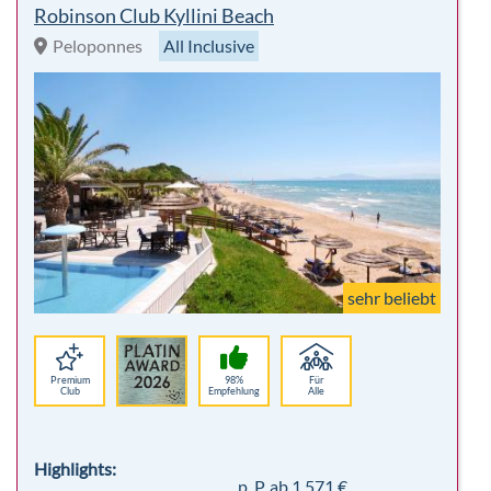
Robinson Club Kyllini Beach
Peloponnes
All Inclusive
sehr beliebt
Premium
98%
Für
Club
Empfehlung
Alle
Highlights:
p. P. ab 1.571 €