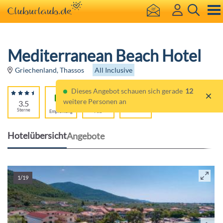
Mediterranean Beach Hotel
All Inclusive
Griechenland, Thassos
Dieses Angebot schauen sich gerade
12
weitere Personen an
3.5
90%
Für
Sterne
Empfehlung
Alle
Hotelübersicht
Angebote
1/19