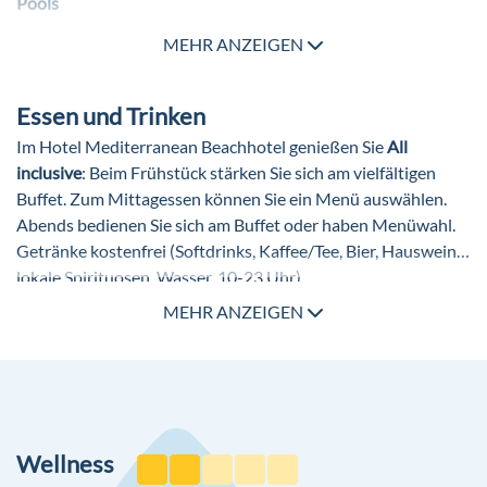
Pools
1 Outdoor Pool
MEHR ANZEIGEN
1 Kinderpool
Essen und Trinken
Weitere Ausstattung
Im Hotel Mediterranean Beachhotel genießen Sie
All
Highspeed WLAN/WiFi im gesamten Hotel (ohne Gebühr)
inclusive
: Beim Frühstück stärken Sie sich am vielfältigen
Sonnenterrasse
Buffet. Zum Mittagessen können Sie ein Menü auswählen.
Rezeption
Abends bedienen Sie sich am Buffet oder haben Menüwahl.
Getränke kostenfrei (Softdrinks, Kaffee/Tee, Bier, Hauswein,
lokale Spirituosen, Wasser, 10-23 Uhr).
MEHR ANZEIGEN
Wellness