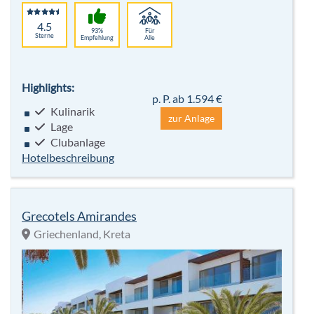
4.5
93%
Für
Sterne
Empfehlung
Alle
Highlights:
p. P. ab 1.594 €
Kulinarik
zur Anlage
Lage
Clubanlage
Hotelbeschreibung
Grecotels Amirandes
Griechenland, Kreta