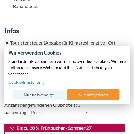
- Bananaboat
Infos
Touristensteuer (Abgabe für Klimaresilienz) vor Ort
zahlbar
Wir verwenden Cookies
Parkplatz
Standardmäßig speichern wir nur notwendige Cookies. Weitere
helfen uns, unsere Website und Ihre Nutzererfahrung zu
verbessern.
Weitere Anlagen, die Sie begeistern
Cookie-Einstellung
könnten
Nur notwendige
Alle akzeptieren
Anzahl der gefundenen Clubhotels:
3
Sortierung:
Bis zu 20 % Frühbucher - Sommer 27