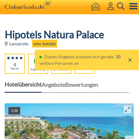
Hipotels Natura Palace
sehr beliebt
Lanzarote
Dieses Angebot schauen sich gerade
10
weitere Personen an
4
96%
Für
Sterne
Empfehlung
Erwachsene
Hotelübersicht
Angebote
Bewertungen
1/38