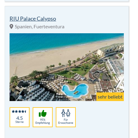
RIU Palace Calypso
Spanien, Fuerteventura
sehr beliebt
4.5
95%
Für
Sterne
Empfehlung
Erwachsene