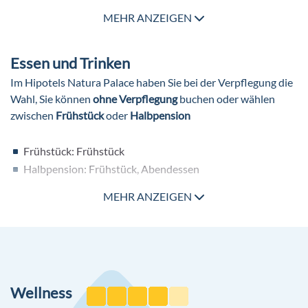
MEHR ANZEIGEN
Pools
2 Meerwasser Outdoor Pools (einer davon beheizbar)
Essen und Trinken
Whirlpool (Outdoor, Meerwasser)
Im Hipotels Natura Palace haben Sie bei der Verpflegung die
Weitere Ausstattung
Wahl, Sie können
ohne Verpflegung
buchen oder wählen
zwischen
Frühstück
oder
Halbpension
Souvenirshop
Boutique
Frühstück: Frühstück
Friseur
Halbpension: Frühstück, Abendessen
Internetterminal gegen Gebühr
Gartenanlage und Sonnenterrasse
Beschreibung der Verpflegungsangebote
MEHR ANZEIGEN
:
WLAN/WiFi im gesamten Hotel ohne Gebühr
Frühstück: täglich, Buffet
Abendessen: täglich, Buffet
Getränke: ausgewählte nicht alkoholische Getränke,
ausgewählte nationale alkoholische Getränke,
Wellness
ausgewählte Tischgetränke zu den Mahlzeiten, Kaffee/Tee