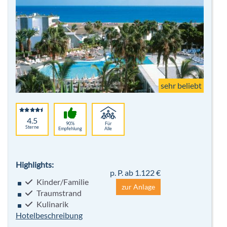
sehr beliebt
4.5
90%
Für
Sterne
Empfehlung
Alle
Highlights:
p. P. ab 1.122 €
Kinder/Familie
zur Anlage
Traumstrand
Kulinarik
Hotelbeschreibung