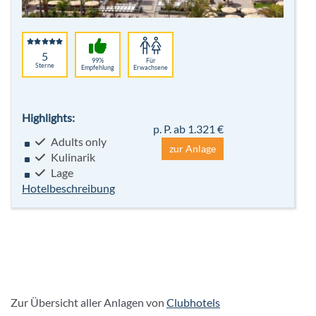
5
99%
Für
Sterne
Empfehlung
Erwachsene
Highlights:
p. P. ab 1.321 €
Adults only
zur Anlage
Kulinarik
Lage
Hotelbeschreibung
Zur Übersicht aller Anlagen von
Clubhotels