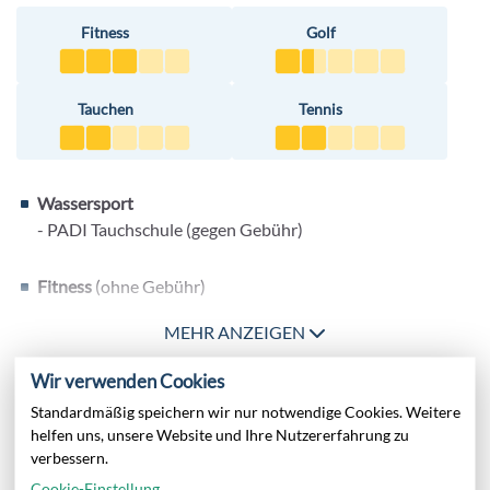
Fitness
Golf
Tauchen
Tennis
Wassersport
- PADI Tauchschule (gegen Gebühr)
Fitness
(ohne Gebühr)
- Aqua Fitness
MEHR ANZEIGEN
- Bauch-Beine-Po
- Fitnessraum
Wir verwenden Cookies
- Rückenfit
Infos
Standardmäßig speichern wir nur notwendige Cookies. Weitere
- Stretching
helfen uns, unsere Website und Ihre Nutzererfahrung zu
Ballsport
Mindestalter in der Unterkunft: 16 Jahre
verbessern.
- Tischtennis
Internationale Gäste
Cookie-Einstellung