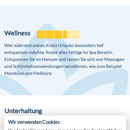
- Themenabende
- wöchentliches Galadinner (Reservierung notwendig)
Weitere Ausstattung
- ausgewählte alkoholfreie und alkoholische Getränke
WLAN/WiFi im gesamten Hotel ohne Gebühr
täglich von 10:30 bis 00:45 Uhr
Minimarkt
- A-la-carte Restaurants (asiatisch, griechisch, italienisch
Wellness
sowie libanesische Küche) bei All inclusive inklusive,
Souvenirshop
Reservierung erforderlich
Juwelier
Wer während seines Kreta Urlaubs besonders tief
entspannen möchte, findet alles Nötige im Spa Bereich.
Entspannen Sie im Hamam und lassen Sie sich von Massagen
und Schönheitsanwendungen verwöhnen, wie zum Beispiel
Maniküre und Pediküre.
Unterhaltung
Das Grecotel LUXME White bietet Ihnen Erwachsenen-,
Wir verwenden Cookies
Tages- und Abendanimation an. Es werden auch Tanzabende