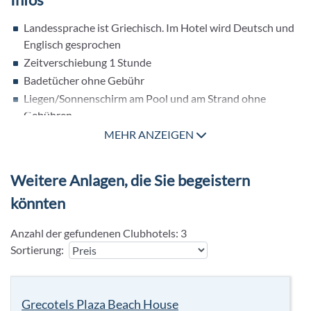
- Wakeboard
Landessprache ist Griechisch. Im Hotel wird Deutsch und
- Stand-Up Paddling
Englisch gesprochen
- Bananaboat
Zeitverschiebung 1 Stunde
Outdoor
(gegen Gebühr)
Badetücher ohne Gebühr
- Bike Zentrum in der Nähe
Liegen/Sonnenschirm am Pool und am Strand ohne
- Reiten ca. 3 km
Gebühren
Haustiere sind im Grecotel LUX ME White Palace nicht
MEHR ANZEIGEN
MEHR ANZEIGEN
erlaubt
Touristensteuer/Ökotaxe zahlbar vor Ort
Weitere Anlagen, die Sie begeistern
könnten
Anzahl der gefundenen Clubhotels:
3
Sortierung:
Grecotels Plaza Beach House