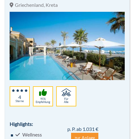
Griechenland, Kreta
4
91%
Für
Sterne
Empfehlung
Alle
Highlights:
p. P. ab 1.031 €
Wellness
zur Anlage