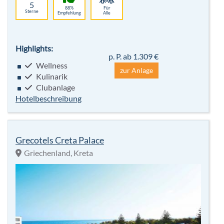
5
88%
Für
Sterne
Empfehlung
Alle
Highlights:
p. P. ab 1.309 €
Wellness
zur Anlage
Kulinarik
Clubanlage
Hotelbeschreibung
Grecotels Creta Palace
Griechenland, Kreta