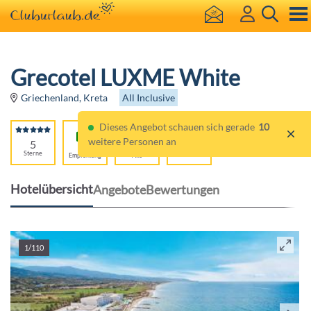
Grecotel LUXME White
All Inclusive
Griechenland, Kreta
Dieses Angebot schauen sich gerade
10
weitere Personen an
5
91%
Für
Sterne
Empfehlung
Alle
Hotelübersicht
Angebote
Bewertungen
1/110