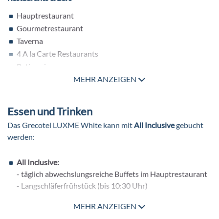
Hauptrestaurant
Gourmetrestaurant
Taverna
4 A la Carte Restaurants
Patisserie
Snack Bar
MEHR ANZEIGEN
Lobbybar
Poolbar
Essen und Trinken
Beachbar
Das
Grecotel
LUXME White kann mit
All
Inclusive
gebucht
Snackbar
werden:
Garden Theater Bar
Pools
All Inclusive:
- täglich abwechslungsreiche Buffets im Hauptrestaurant
Main Pool Outdoor (Meerwasser)
- Langschläferfrühstück (bis 10:30 Uhr)
Familienpool (Meerwasser)
- Kuchen und Gebäck
8 Meerwasserpools (nutzbar, je nach gebuchter Kategorie)
MEHR ANZEIGEN
- Mitternachtssnacks
Kinderpool (Meerwasser)