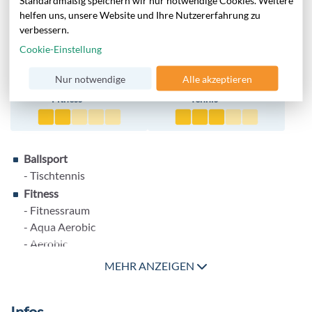
Standardmäßig speichern wir nur notwendige Cookies. Weitere
Shows und Live-Band/Musik organisiert.
helfen uns, unsere Website und Ihre Nutzererfahrung zu
verbessern.
Cookie-Einstellung
Sport
Nur notwendige
Alle akzeptieren
Fitness
Tennis
Ballsport
- Tischtennis
Fitness
- Fitnessraum
- Aqua Aerobic
- Aerobic
- Pilates
MEHR ANZEIGEN
- Yoga
Wassersport
(gegen Gebühr)
Infos
- Jetski