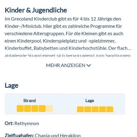
Kinder & Jugendliche
Im Grecoland Kinderclub gibt es für 4 bis 12 Jährige den
Kinder-/Miniclub. Hier gibt es zahlreiche Programme für
verschiedene Altersgruppen. Für die Kleinen gibt es auch
einen Kinderpool, Kinderspielplatz und -spielzimmer,
Kinderbuffet, Babybetten und Kinderhochstühle. Der flach
abfallende Strand eignet sich hervorragend zum Sandburgen
bauen. Ohne Gebühr gibt es für die kleinsten Gäste
MEHR ANZEIGEN
außerdem einen Kinderwagen, ein Babyphone und eine
Wickelauflage. In allen Restaurants gibt es mit der Petite
Lage
Gastronomie kindgerechte Gerichte.
Strand
Lage
Ort:
Rethymnon
Zielflughafen:
Chania und Heraklion