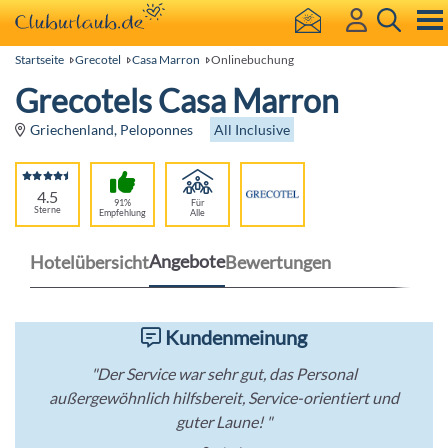
Startseite
Grecotel
Casa Marron
Onlinebuchung
Grecotels Casa Marron
All Inclusive
Griechenland, Peloponnes
4.5
91%
Für
Sterne
Empfehlung
Alle
Angebote
Hotelübersicht
Bewertungen
Kundenmeinung
"Der Service war sehr gut, das Personal
außergewöhnlich hilfsbereit, Service-orientiert und
guter Laune! "