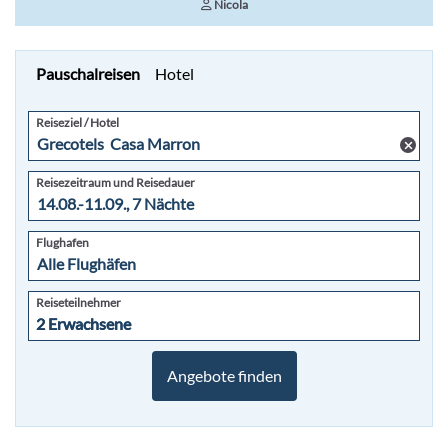
Nicola
Pauschalreisen
Hotel
Reiseziel / Hotel
Reisezeitraum und Reisedauer
Flughafen
Reiseteilnehmer
2 Erwachsene
2 Erwachsene
Angebote finden