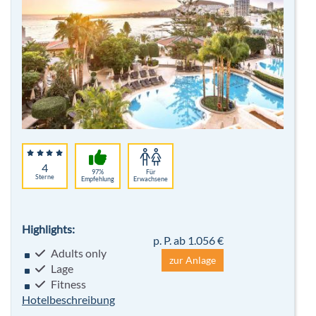
4
97%
Für
Sterne
Empfehlung
Erwachsene
Highlights:
p. P. ab 1.056 €
Adults only
zur Anlage
Lage
Fitness
Hotelbeschreibung