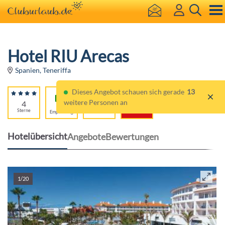
Hotel RIU Arecas
Spanien, Teneriffa
Dieses Angebot schauen sich gerade
13
weitere Personen an
4
96%
Für
Sterne
Empfehlung
Erwachsene
Hotelübersicht
Angebote
Bewertungen
1/20