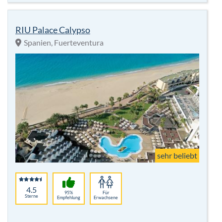
RIU Palace Calypso
Spanien, Fuerteventura
sehr beliebt
4.5
95%
Für
Sterne
Empfehlung
Erwachsene