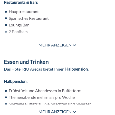
Restaurants & Bars
Hauptrestaurant
Spanisches Restaurant
Lounge Bar
2 Poolbars
Pools
MEHR ANZEIGEN
2 Outdoor Pools
Infinity Pool an der Promenade
Essen und Trinken
Whirlpool im Wellness Bereich
Das Hotel RIU Arecas bietet Ihnen
Halbpension
.
Weitere Ausstattung
Halbpension:
WLAN/WiFi im gesamten Hotel kostenfrei
Frühstück und Abendessen in Buffetform
Themenabende mehrmals pro Woche
Spezielle Buffets zu Weihnachten und Silvester
MEHR ANZEIGEN