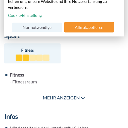
helfen uns, unsere Website und Ihre Nutzererfahrung zu
Langweilig wird es im Hotel RIU Arecas bestimmt nicht.
verbessern.
Abends sorgen Shows und Live Musik für Abwechslung.
Cookie-Einstellung
Nur notwendige
Alle akzeptieren
Sport
Fitness
Fitness
- Fitnessraum
MEHR ANZEIGEN
Infos
Mindestalter in der Unterkunft 18 Jahre