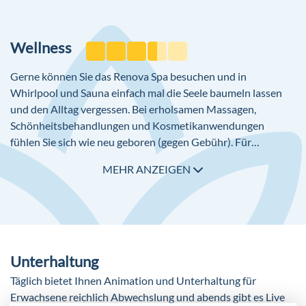
Ladenzeile
notwendig)
Juwelier
ausgewählte nationale alkoholische und alkoholfreie
Minimarkt
Getränke 24 Stunden inklusive
Wellness
Friseur
Diskothek
Gerne können Sie das Renova Spa besuchen und in
WLAN/WiFi in der gesamten Anlage (ohne Gebühr)
Whirlpool und Sauna einfach mal die Seele baumeln lassen
und den Alltag vergessen. Bei erholsamen Massagen,
Schönheitsbehandlungen und Kosmetikanwendungen
fühlen Sie sich wie neu geboren (gegen Gebühr). Für
gepflegte Hände und Füße gibt es Maniküre und Pediküre
MEHR ANZEIGEN
(gegen Gebühr).
Unterhaltung
Täglich bietet Ihnen Animation und Unterhaltung für
Erwachsene reichlich Abwechslung und abends gibt es Live