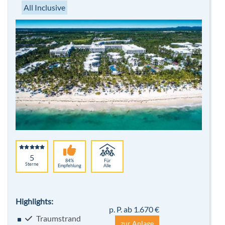
All Inclusive
5
84%
Für
Sterne
Empfehlung
Alle
Highlights:
p. P. ab 1.670 €
Traumstrand
zur Anlage