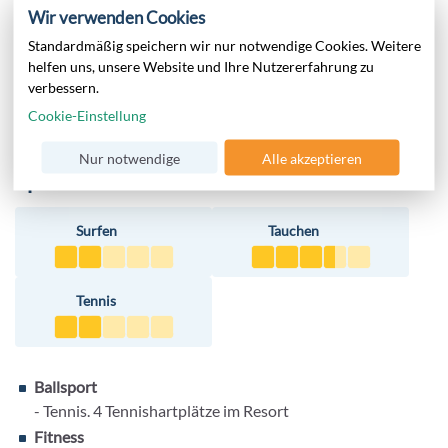
Musik, mitreißende Shows und Tanzabende. Der Eintritt in
Wir verwenden Cookies
die Disco „Pacha“ ist ebenfalls inklusive (Getränke
Standardmäßig speichern wir nur notwendige Cookies. Weitere
entgeltlich). Bis zu den RIU Pool Themenpartys im Open Air
helfen uns, unsere Website und Ihre Nutzererfahrung zu
Bereich des Resorts sind es nur wenige Meter.
verbessern.
MEHR ANZEIGEN
Cookie-Einstellung
Nur notwendige
Alle akzeptieren
Sport
Surfen
Tauchen
Tennis
Ballsport
- Tennis. 4 Tennishartplätze im Resort
Fitness