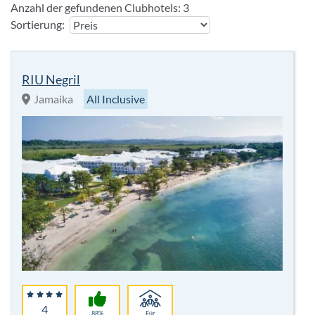
Anzahl der gefundenen Clubhotels:
3
Sortierung:
RIU Negril
Jamaika
All Inclusive
4
88%
Für