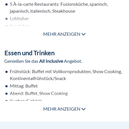
5 À-la-carte Restaurants: Fusionsküche, spanisch,
japanisch, italienisch, Steakhouse
Lobbybar
Sportsbar
Salonbar
MEHR ANZEIGEN
Poolbar
Patisserie
Essen und Trinken
Pools
Genießen Sie das
All Inclusive
Angebot.
3 Pools Outdoor
Frühstück: Buffet mit Vollkornprodukten, Show Cooking,
1 Kinderpool
Kontinentalfrühstück/Snack
Aqua Park Splash Water World (ohne Gebühr)
Mittag: Buffet
Whirlpool im Wellnessbereich
Abend: Buffet, Show Cooking
Kuchen/Gebäck
Weitere Ausstattung
24 Stunden Snackangebot
MEHR ANZEIGEN
Souvenirshop
mehrmals in der Woche Themenabende
Boutique
5 Spezialitätenrestaurants (Reservierung nicht