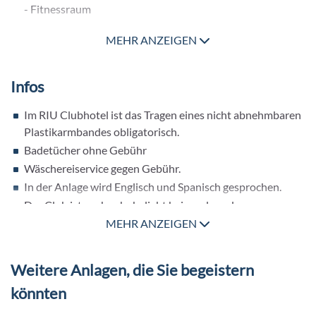
- Fitnessraum
- RIU Fit
MEHR ANZEIGEN
Wassersport
- Windsurfen
- Katamaran
Infos
- Kajak
- Schnorcheln
Im RIU Clubhotel ist das Tragen eines nicht abnehmbaren
- PADI Tauchschule (Fremdanbieter, gegen Gebühr)
Plastikarmbandes obligatorisch.
Badetücher ohne Gebühr
Wäschereiservice gegen Gebühr.
In der Anlage wird Englisch und Spanisch gesprochen.
Der Club ist auch sehr beliebt bei nord- und
südamerikanischen Gästen
MEHR ANZEIGEN
Weitere Anlagen, die Sie begeistern
könnten