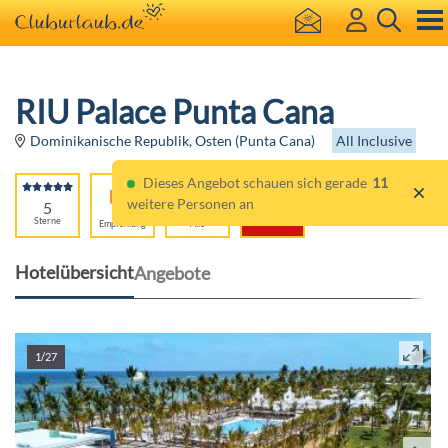
RIU Palace Punta Cana
All Inclusive
Dominikanische Republik, Osten (Punta Cana)
Dieses Angebot schauen sich gerade
11
weitere Personen an
5
83%
Für
Sterne
Empfehlung
Alle
Hotelübersicht
Angebote
1/27