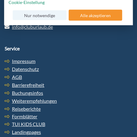
Cookie-Einstellung
beraten und bekommt den besten Service.
Nur notwendige
Alle akzeptieren
+49 6103-5969-32
info@cluburlaub.de
Service
Impressum
Datenschutz
AGB
Barrierefreiheit
Buchungsinfos
Weiterempfehlungen
Reiseberichte
Formblätter
TUI KIDS CLUB
Landingpages