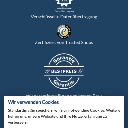
Verschlüsselte Datenübertragung
Zertifiziert von Trusted Shops
Wir garantieren Ihnen den besten Preis
Wir verwenden Cookies
Standardmäßig speichern wir nur notwendige Cookies. Weitere
Persönliche Beratung:
helfen uns, unsere Website und Ihre Nutzererfahrung zu
verbessern.
Bei uns wird jeder Kunde persönlich