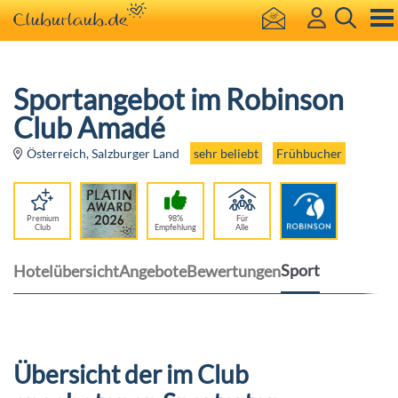
Sportangebot im Robinson
Club Amadé
sehr beliebt
Frühbucher
Österreich, Salzburger Land
Premium
98%
Für
Club
Empfehlung
Alle
Sport
Hotelübersicht
Angebote
Bewertungen
Übersicht der im Club