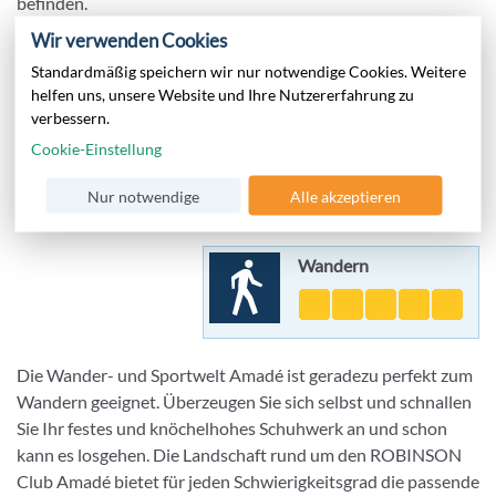
befinden.
Wir verwenden Cookies
Da ROBINSON mit keinem der Anbieter Verträge hat,
Standardmäßig speichern wir nur notwendige Cookies. Weitere
können keine Kurse angeboten werden. Die Nutzung der
helfen uns, unsere Website und Ihre Nutzererfahrung zu
Plätze ist gegen Gebühr.
verbessern.
Cookie-Einstellung
Nur notwendige
Alle akzeptieren
Wandern
Wandern
Die Wander- und Sportwelt Amadé ist geradezu perfekt zum
Wandern geeignet. Überzeugen Sie sich selbst und schnallen
Sie Ihr festes und knöchelhohes Schuhwerk an und schon
kann es losgehen. Die Landschaft rund um den ROBINSON
Club Amadé bietet für jeden Schwierigkeitsgrad die passende