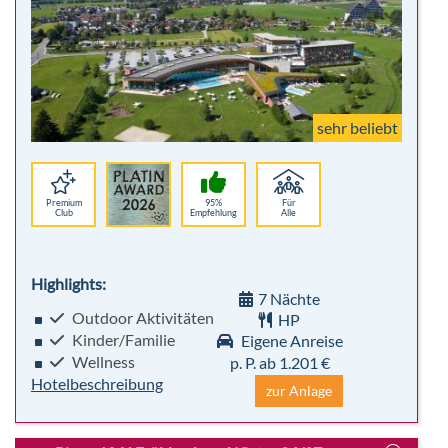
sehr beliebt
Premium
95%
Für
Club
Empfehlung
Alle
Highlights:
7 Nächte
Outdoor Aktivitäten
HP
Kinder/Familie
Eigene Anreise
Wellness
p. P. ab 1.201 €
Hotelbeschreibung
zur Anlage