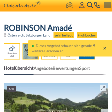
ROBINSON Amadé
sehr beliebt
Frühbucher
Österreich, Salzburger Land
Dieses Angebot schauen sich gerade
9
weitere Personen an
Premium
98%
Für
Club
Empfehlung
Alle
Hotelübersicht
Angebote
Bewertungen
Sport
1/99