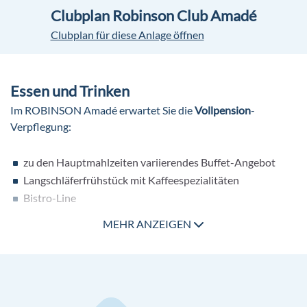
Naturliegewiese
Clubplan Robinson Club Amadé
Angelrevier
Clubplan für diese Anlage öffnen
Theater
Atelier
Essen und Trinken
Im ROBINSON Amadé erwartet Sie die
Vollpension
-
Verpflegung:
zu den Hauptmahlzeiten variierendes Buffet-Angebot
Langschläferfrühstück mit Kaffeespezialitäten
Bistro-Line
die im Buffetbereich zu den Hauptmahlzeiten
MEHR ANZEIGEN
angebotenen Erfrischungsgetränke, Tischwein, Bier,
Filterkaffee, Tee sind inklusive
Kuchen am Nachmittag
ROB carpet: Ein Abend mit kulinarischen Köstlichkeiten,
besonderem Entertainment und ausgewählten Cocktails