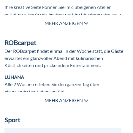
Ihre kreative Seite können Sie im clubeigenen Atelier
entfalten – bei Acryl-, Seiden- und Textilmalerei oder auch
Serviettentechnik (gegen Gebühr).
MEHR ANZEIGEN
Wer das Salzburger Land erkunden möchte, hat die Wahl
zwischen vielfältigen Ausflügen, die Sie beispielsweise zur
ROBcarpet
Liechtensteinklamm, in die Eisriesenwelt (größte Eishöhle
Der ROBcarpet findet einmal in der Woche statt, die Gäste
der Welt) oder auf die Großglockner-Hochalpenstraße
erwartet ein glanzvoller Abend mit kulinarischen
führen. Die Erkundungstouren sind nur mit dem eigenen Pkw
Köstlichkeiten und prickelndem Entertainment.
möglich.
LUHANA
Alle 2 Wochen erleben Sie den ganzen Tag über
Hawaiianisches Lebensgefühl.
MEHR ANZEIGEN
Sport