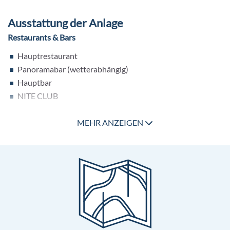
Ausstattung der Anlage
Restaurants & Bars
Hauptrestaurant
Panoramabar (wetterabhängig)
Hauptbar
NITE CLUB
Pools
MEHR ANZEIGEN
Außenpool mit separatem Kleinkinderbereich
Hallenbad mit separatem Kinderbecken
Weitere Ausstattung
Seminarbereich
WLAN inklusive (nutzbar in vielen öffentlichen Bereichen
und in den Gästezimmern)
ROBIN Store