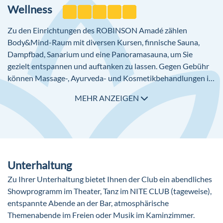
Wellness
(1x wöchentlich)
LUHANA: alle 2 Wochen hawaiianisches Lebensgefühl
Zu den Einrichtungen des ROBINSON Amadé zählen
BalAyur: ayurvedisch orientierte Gerichte zu den
Body&Mind-Raum mit diversen Kursen, finnische Sauna,
Hauptmahlzeiten
Dampfbad, Sanarium und eine Panoramasauna, um Sie
gezielt entspannen und auftanken zu lassen. Gegen Gebühr
können Massage-, Ayurveda- und Kosmetikbehandlungen in
Anspruch genommen werden. Spezielle WellFit®-Spa-
MEHR ANZEIGEN
Packages sind bereits vorab buchbar.
Unterhaltung
Zu Ihrer Unterhaltung bietet Ihnen der Club ein abendliches
Showprogramm im Theater, Tanz im NITE CLUB (tageweise),
entspannte Abende an der Bar, atmosphärische
Themenabende im Freien oder Musik im Kaminzimmer.