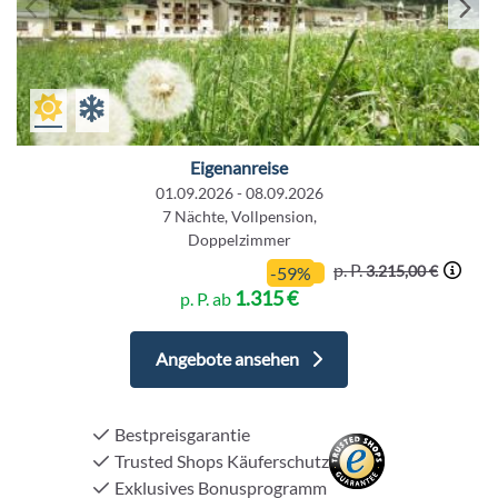
Eigenanreise
01.09.2026 - 08.09.2026
7 Nächte, Vollpension,
Doppelzimmer
p. P.
3.215,00 €
-59%
1.315 €
p. P. ab
+49
6103-
Angebote ansehen
5969-
32
Bestpreisgarantie
Trusted Shops Käuferschutz
Exklusives Bonusprogramm