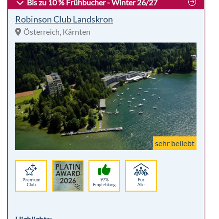
Bis zu 10 % Frühbucher - Winter 26/27
Robinson Club Landskron
Österreich, Kärnten
sehr beliebt
Premium
97%
Für
Club
Empfehlung
Alle