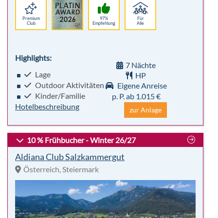
02.01.2027 - 09.01.2027
Premium
97%
Für
Club
Empfehlung
Alle
Robinson Ski Festival
09.01.2027 - 16.01.2027
Highlights:
Yoga Stretch & Mobility Woche für Skifahrer
7 Nächte
Lage
HP
16.01.2027 - 23.01.2027
Outdoor Aktivitäten
Eigene Anreise
Kinder/Familie
p. P. ab 1.015 €
Hotelbeschreibung
zur Anlage
10 % Frühbucher - Winter 26/27
Aldiana Club Salzkammergut
Österreich, Steiermark