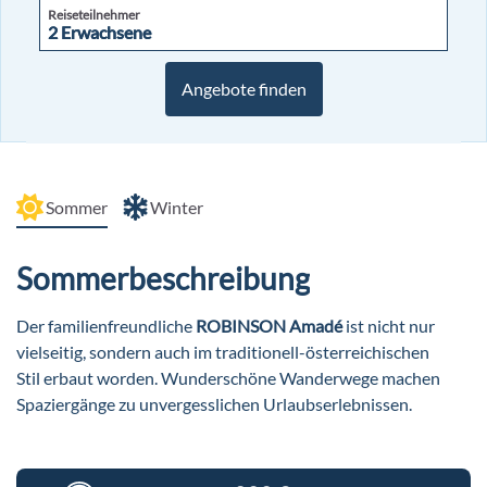
Reiseteilnehmer
2 Erwachsene
2 Erwachsene
Angebote finden
Sommer
Winter
Sommerbeschreibung
Der familienfreundliche
ROBINSON Amadé
ist nicht nur
vielseitig, sondern auch im traditionell-österreichischen
Stil erbaut worden. Wunderschöne Wanderwege machen
Spaziergänge zu unvergesslichen Urlaubserlebnissen.