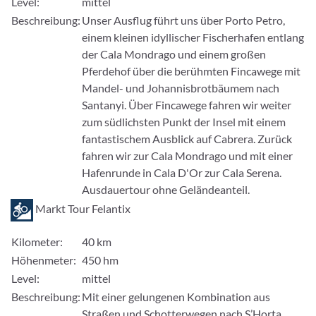
Level:
mittel
Beschreibung:
Unser Ausflug führt uns über Porto Petro,
einem kleinen idyllischer Fischerhafen entlang
der Cala Mondrago und einem großen
Pferdehof über die berühmten Fincawege mit
Mandel- und Johannisbrotbäumem nach
Santanyi. Über Fincawege fahren wir weiter
zum südlichsten Punkt der Insel mit einem
fantastischem Ausblick auf Cabrera. Zurück
fahren wir zur Cala Mondrago und mit einer
Hafenrunde in Cala D'Or zur Cala Serena.
Ausdauertour ohne Geländeanteil.
Markt Tour Felantix
Kilometer:
40 km
Höhenmeter:
450 hm
Level:
mittel
Beschreibung:
Mit einer gelungenen Kombination aus
Straßen und Schotterwegen nach S’Horta