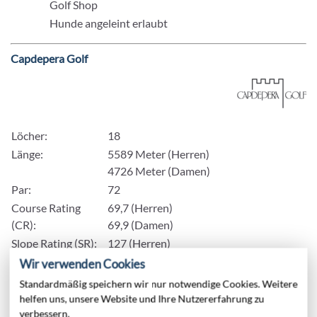
Golf Shop
Hunde angeleint erlaubt
Capdepera Golf
Löcher:
18
Länge:
5589 Meter (Herren)
4726 Meter (Damen)
Par:
72
Course Rating
69,7 (Herren)
(CR):
69,9 (Damen)
Slope Rating (SR):
127 (Herren)
120 (Damen)
Wir verwenden Cookies
Handicap:
36
Standardmäßig speichern wir nur notwendige Cookies. Weitere
Entfernung:
50 Minuten Fahrzeit
helfen uns, unsere Website und Ihre Nutzererfahrung zu
verbessern.
Softspikes:
obligatorisch