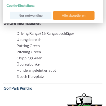
Schwierigkeitsgrad:
sportlich-anspruchsvoll
Cookie-Einstellung
Gelände:
flach - hügelig mit Wasserhindernissen
Nur notwendige
Alle akzeptieren
weitere Informationen:
Driving Range (16 Rangeabschläge)
Übungsbereich
Putting Green
Pitching Green
Chipping Green
Übungsbunker
Hunde angeleint erlaubt
3 Loch Kurzplatz
Golf Park Puntiro