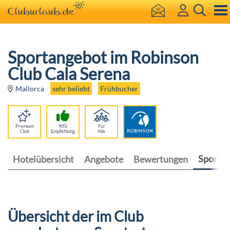
Sportangebot im Robinson
Club Cala Serena
sehr beliebt
Frühbucher
Mallorca
Premium
90%
Für
Club
Empfehlung
Alle
Sport
Hotelübersicht
Angebote
Bewertungen
Übersicht der im Club