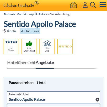
Startseite
Sentido
Apollo Palace
Onlinebuchung
Sentido Apollo Palace
All Inclusive
Korfu
5
89%
Für
Sterne
Empfehlung
Alle
Angebote
Hotelübersicht
Pauschalreisen
Hotel
Reiseziel / Hotel