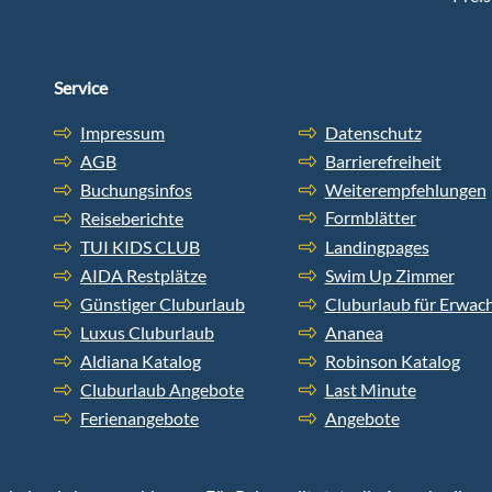
Service
Impressum
Datenschutz
AGB
Barrierefreiheit
Buchungsinfos
Weiterempfehlungen
Formblätter
Reiseberichte
TUI KIDS CLUB
Landingpages
AIDA Restplätze
Swim Up Zimmer
Günstiger Cluburlaub
Cluburlaub für Erwac
Luxus Cluburlaub
Ananea
Aldiana Katalog
Robinson Katalog
Cluburlaub Angebote
Last Minute
Ferienangebote
Angebote