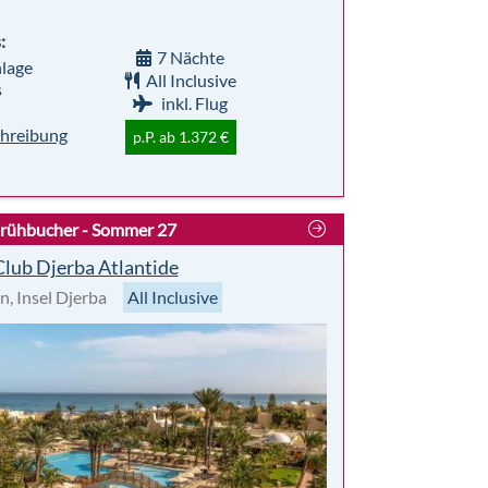
:
7 Nächte
lage
All Inclusive
s
inkl. Flug
hreibung
p.P. ab 1.372 €
rühbucher - Sommer 27
Club Djerba Atlantide
n, Insel Djerba
All Inclusive