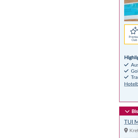
Premi
Club
Highli
Aus
Gol
Tra
Hotel
Bi
TUI M
Kre