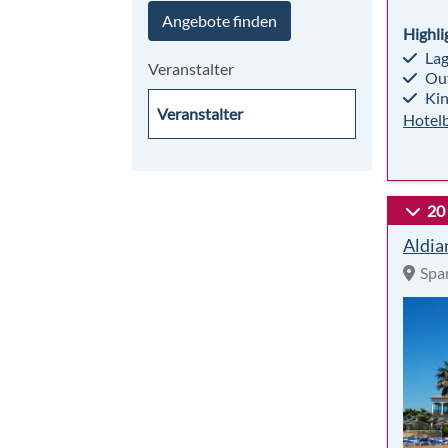
Angebote finden
Highli
La
Veranstalter
Out
Kin
Hotel
20
Aldia
Span