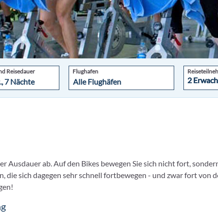
nd Reisedauer
Flughafen
Reiseteilne
2 Erwach
2 Erwach
der Ausdauer ab. Auf den Bikes bewegen Sie sich nicht fort, sonder
n, die sich dagegen sehr schnell fortbewegen - und zwar fort von
gen!
ng