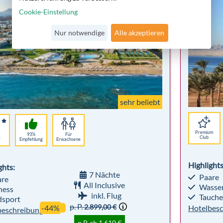
Cookie-Einstellung
Nur notwendige
Alle akzeptieren
sehr beliebt
Premium
93%
Für
Club
e
Empfehlung
Erwachsene
Highlights
ghts:
7 Nächte
Paare
re
All Inclusive
Wasser
ness
inkl. Flug
Tauche
sport
p. P.
2.899,00 €
-44%
Hotelbesc
beschreibung
p.P. ab 1.610 €