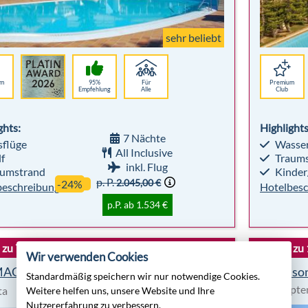
sehr beliebt
um
95%
Für
Premium
Empfehlung
Alle
Club
ghts:
Highlights
7 Nächte
flüge
Wasser
All Inclusive
f
Traums
inkl. Flug
umstrand
Kinder
p. P.
2.045,00 €
-24%
beschreibung
Hotelbesc
p.P. ab 1.534 €
s zu 700 € pro Person sparen
Bis zu
Wir verwenden Cookies
AGIC LIFE Candia Maris
Robinso
Standardmäßig speichern wir nur notwendige Cookies.
Ägypten
ta
All Inclusive
Weitere helfen uns, unsere Website und Ihre
Nutzererfahrung zu verbessern.