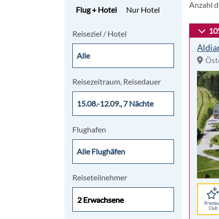
Anzahl d
Flug + Hotel
Nur Hotel
10
Reiseziel / Hotel
Aldia
Öst
Reisezeitraum, Reisedauer
Flughafen
Reiseteilnehmer
2 Erwachsene
2 Erwachsene
Premi
Club