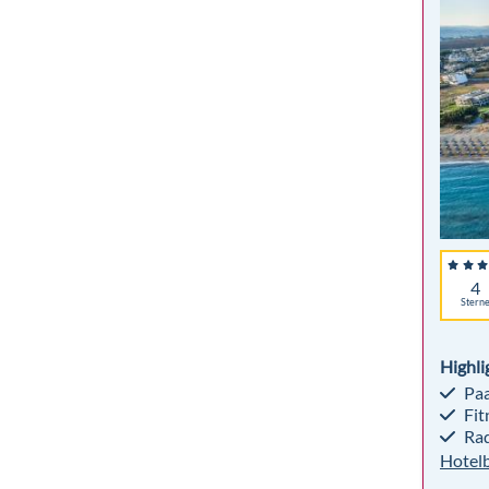
4
Stern
Highli
Paa
Fit
Rad
Hotel