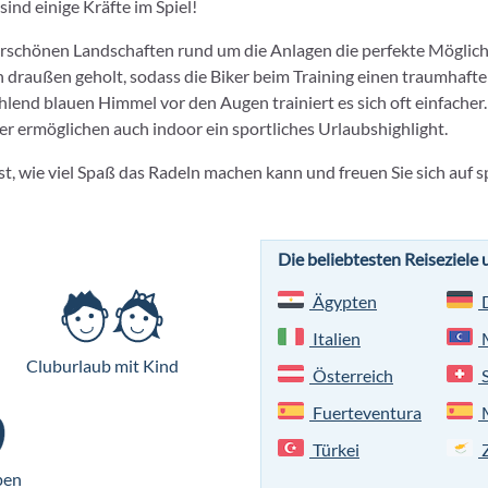
ind einige Kräfte im Spiel!
schönen Landschaften rund um die Anlagen die perfekte Möglichk
h draußen geholt, sodass die Biker beim Training einen traumhaft
end blauen Himmel vor den Augen trainiert es sich oft einfacher.
er ermöglichen auch indoor ein sportliches Urlaubshighlight.
t, wie viel Spaß das Radeln machen kann und freuen Sie sich auf s
Die beliebtesten Reiseziele
Ägypten
D
Italien
M
Cluburlaub mit Kind
Österreich
S
Fuerteventura
M
Türkei
Z
pen