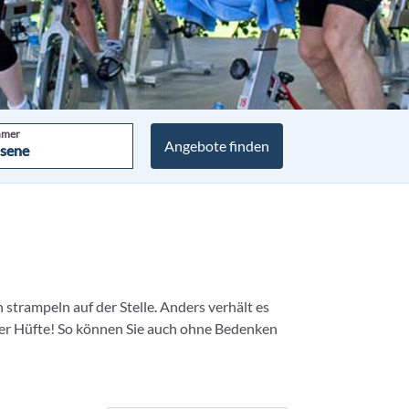
hmer
Angebote finden
sene
sene
n strampeln auf der Stelle. Anders verhält es
 der Hüfte! So können Sie auch ohne Bedenken