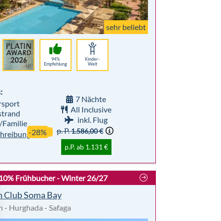
sehr beliebt
94%
Kinder-
Empfehlung
Welt
:
7 Nächte
sport
All Inclusive
trand
inkl. Flug
/Familie
p. P.
1.586,00 €
-28%
hreibung
p.P. ab 1.131 €
 10% Frühbucher - Winter 26/27
n Club Soma Bay
 - Hurghada - Safaga