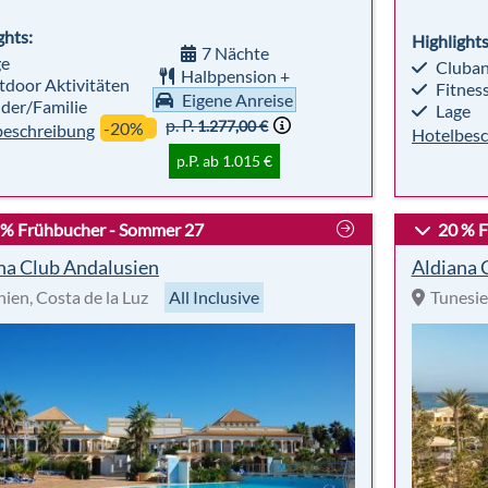
ghts:
Highlights
7 Nächte
ge
Cluban
Halbpension +
door Aktivitäten
Fitnes
Eigene Anreise
der/Familie
Lage
p. P.
1.277,00 €
-20%
beschreibung
Hotelbesc
p.P. ab 1.015 €
 % Frühbucher - Sommer 27
20 % F
na Club Andalusien
Aldiana 
ien, Costa de la Luz
All Inclusive
Tunesie