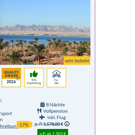
sehr beliebt
93%
Für
Empfehlung
Alle
:
8 Nächte
Vollpension
sport
inkl. Flug
n
p. P.
1.578,00 €
-17%
hreibung
p.P. ab 1.303 €