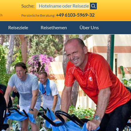
Suche:
+49 6103-5969-32
ch
Persönliche Beratung:
Reiseziele
Reisethemen
Über Uns