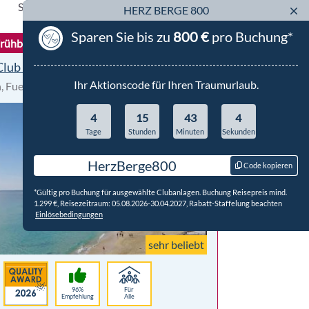
Sortierung:
HERZ BERGE 800
Sparen Sie bis zu
800 €
pro Buchung*
rühbucher - Winter 26/27
Club Fuerteventura
Ihr Aktionscode für Ihren Traumurlaub.
, Fuerteventura
All Inclusive
4
15
43
3
Tage
Stunden
Minuten
Sekunden
HerzBerge800
Code kopieren
*Gültig pro Buchung für ausgewählte Clubanlagen. Buchung Reisepreis mind.
1.299 €, Reisezeitraum: 05.08.2026-30.04.2027, Rabatt-Staffelung beachten
Einlösebedingungen
sehr beliebt
96%
Für
Empfehlung
Alle