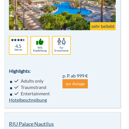
sehr beliebt
4.5
96%
Für
Sterne
Empfehlung
Erwachsene
Highlights:
p. P. ab 999 €
Adults only
zur Anlage
Traumstrand
Entertainment
Hotelbeschreibung
RIU Palace Nautilus