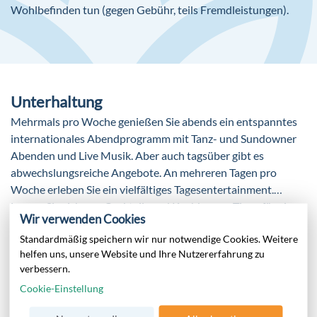
Hosen bei Herren
Wohlbefinden tun (gegen Gebühr, teils Fremdleistungen).
Frühstück: täglich, Buffet
Mittagessen: täglich, Buffet
Abendessen: täglich, Buffet, Themenabende: mehrmals
pro Woche
Snacks: täglich, Kuchen/Gebäck, Eis: täglich, alles jeweils
Unterhaltung
gegen Gebühr bzw. bei All Inclusive inklusive
Mehrmals pro Woche genießen Sie abends ein entspanntes
Getränke: ausgewählte nicht alkoholische Getränke,
internationales Abendprogramm mit Tanz- und Sundowner
ausgewählte nationale alkoholische Getränke täglich
Abenden und Live Musik. Aber auch tagsüber gibt es
11:00-23:30 Uhr, ausgewählte Tischgetränke zu den
abwechslungsreiche Angebote. An mehreren Tagen pro
Mahlzeiten, Kaffee/Tee am Nachmittag (alle Getränke
Woche erleben Sie ein vielfältiges Tagesentertainment.
Angebote täglich, alle gegen Gebühr, bei All Inclusive
Lassen Sie sich von Cocktail- und Kochkursen Tipps für einen
inklusive)
Wir verwenden Cookies
neuen Alltag geben. Ganz entspannt können Sie sich auch mit
MEHR ANZEIGEN
Galadinner: wöchentlich, gegen Gebühr, Buffet
Standardmäßig speichern wir nur notwendige Cookies. Weitere
einer Runde Darts, Billard oder Boccia (teils gegen Gebühr)
Weinprobe ohne Gebühr
helfen uns, unsere Website und Ihre Nutzererfahrung zu
den Tag oder Abend gestalten.
verbessern.
Sport
Cookie-Einstellung
Fitness
Golf