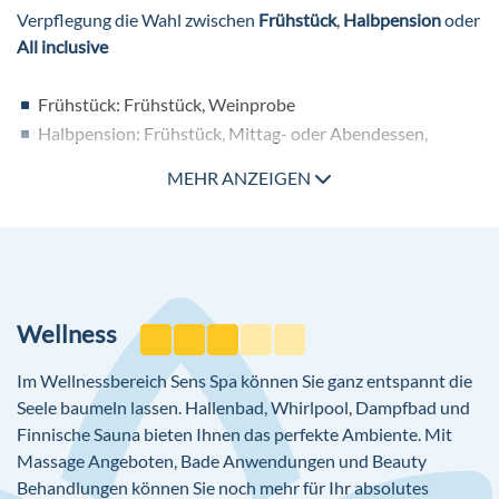
Verpflegung die Wahl zwischen
Frühstück
,
Halbpension
oder
Hallenbad im Wellnessbereich (Thermalwasser)
All inclusive
Weitere Ausstattung
Frühstück: Frühstück, Weinprobe
Gartenanlage, Sonnenterrasse
Halbpension: Frühstück, Mittag- oder Abendessen,
WLAN im gesamten Hotel ohne Gebühr
Galadinner, Weinprobe
Internetterminal
MEHR ANZEIGEN
All inclusive: Frühstück, Mittagessen, Abendessen, Snacks,
Gemeinschaftslounge mit TV Bereich
Kuchen/Gebäck, Eis, ausgewählte nicht alkoholische
Souvenirshop
Getränke und ausgewählte nationale alkoholische
Friseur
TUI Highlights:
Getränke: jeweils täglich 11:00-23:30 Uhr, Kaffee/Tee am
Konferenzräume: 3
Nachmittag, Galadinner, Weinprobe
Parkplatz/Garage (gegen Gebühr)
Themenabende mehrmals pro Woche im
Wellness
Hauptrestaurant, u.a. Gala Dinner mit Farbmotto
"schwarz-weiß" (optional), Sunset Dinner, Seafood Dinner,
Im Wellnessbereich Sens Spa können Sie ganz entspannt die
Lokale Nacht
Seele baumeln lassen. Hallenbad, Whirlpool, Dampfbad und
Themenabende im À-la-carte-Restaurant "Culinarium",
Finnische Sauna bieten Ihnen das perfekte Ambiente. Mit
z.B. Timeless Dinner bei romantischem Kerzenschein
Massage Angeboten, Bade Anwendungen und Beauty
Beschreibung der Verpflegungsangebote
:
Kleidung in den Restaurants: sportlich-elegant, lange
Behandlungen können Sie noch mehr für Ihr absolutes