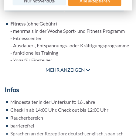
Nur notwendige
Alle akzeptieren
Fitness
(ohne Gebühr)
- mehrmals in der Woche Sport- und Fitness Programm
- Fitnesscenter
- Ausdauer-, Entspannungs- oder Kräftigungsprogramme
- funktionelles Training
- Yoga für Einsteiger
- Langhantel Training
MEHR ANZEIGEN
- Aqua Fitness
- Entspannungskurse
Infos
- Bauch-Beine-Po
- Rückenfit
Mindestalter in der Unterkunft: 16 Jahre
- Stretching
Check in ab 14:00 Uhr, Check out bis 12:00 Uhr
Ballsport
Raucherbereich
- Golf: gegen Gebühr, Golfplatz „
Islantilla Golf Club
“, 27
barrierefrei
Loch
- Tischtennis
Sprachen an der Rezeption: deutsch, englisch, spanisch