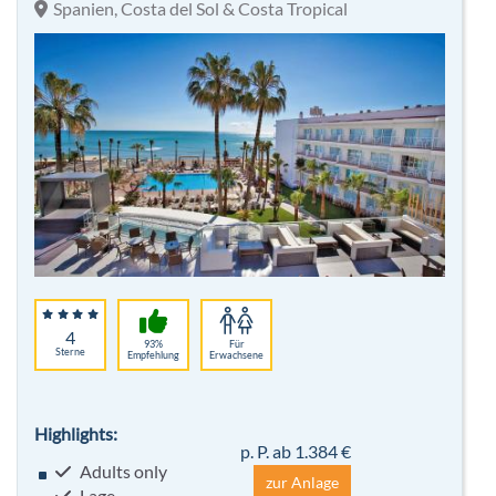
Spanien, Costa del Sol & Costa Tropical
4
93%
Für
Sterne
Empfehlung
Erwachsene
Highlights:
p. P. ab 1.384 €
Adults only
zur Anlage
Lage