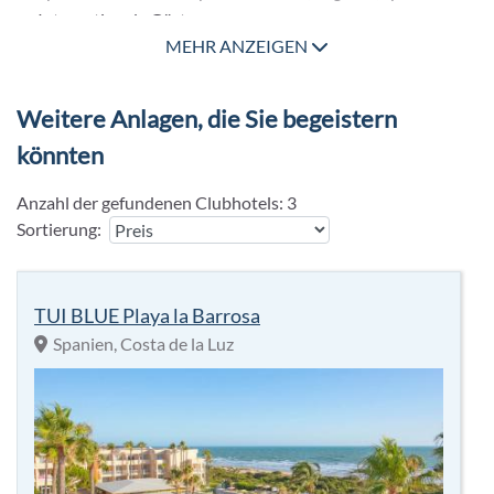
Outdoor
Internationale Gäste
- Radsport (gegen Gebühr)
MEHR ANZEIGEN
Haustiere nicht erlaubt
Wäscheservice gegen Gebühr
Gepäckservice, Concierge Service
Weitere Anlagen, die Sie begeistern
Balinesische Betten am Pool gegen Gebühr
könnten
Zahlungsarten: TUI Card / VISA, MasterCard, EC
Karte/Maestro
Anzahl der gefundenen Clubhotels:
3
Landeskategorie: 5 Sterne
Sortierung:
TUI BLUE Playa la Barrosa
Spanien, Costa de la Luz