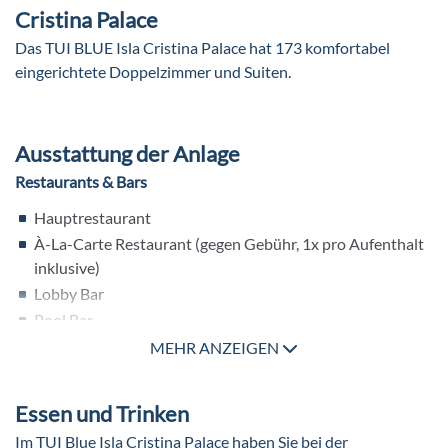
Cristina Palace
Das TUI BLUE Isla Cristina Palace hat 173 komfortabel
eingerichtete Doppelzimmer und Suiten.
Ausstattung der Anlage
Restaurants & Bars
Hauptrestaurant
À-La-Carte Restaurant (gegen Gebühr, 1x pro Aufenthalt
inklusive)
Lobby Bar
Pool Bar
Strandbar (saisonbedingt geöffnet)
MEHR ANZEIGEN
Pools
Essen und Trinken
1 Outdoor Infinity Pool (Meerwasser)
Im TUI Blue Isla Cristina Palace haben Sie bei der
Whirlpool im Wellnessbereich