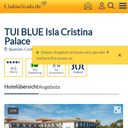
TUI BLUE Isla Cristina
Palace
Spanien, Costa de la Luz
Dieses Angebot schauen sich gerade
4
weitere Personen an
4.5
91%
Für
Sterne
Empfehlung
Erwachsene
Hotelübersicht
Angebote
1/75