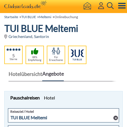
Startseite
TUI BLUE
Meltemi
Onlinebuchung
TUI BLUE Meltemi
Griechenland, Santorin
5
88%
Für
Sterne
Empfehlung
Erwachsene
Angebote
Hotelübersicht
Pauschalreisen
Hotel
Reiseziel / Hotel