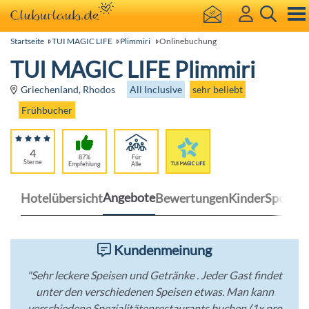
Startseite
TUI MAGIC LIFE
Plimmiri
Onlinebuchung
TUI MAGIC LIFE Plimmiri
All Inclusive
sehr beliebt
Griechenland, Rhodos
Frühbucher
4
87%
Für
Sterne
Empfehlung
Alle
Angebote
Hotelübersicht
Bewertungen
Kinder
Sport
Kundenmeinung
"Sehr leckere Speisen und Getränke . Jeder Gast findet
unter den verschiedenen Speisen etwas. Man kann
verschiedene Spezialitätenrestaurants buchen (1x pro