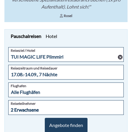
Aufenthalt). Lohnt sich!"
Rosel
Pauschalreisen
Hotel
Reiseziel / Hotel
Reisezeitraum und Reisedauer
Flughafen
Reiseteilnehmer
2 Erwachsene
2 Erwachsene
Angebote finden