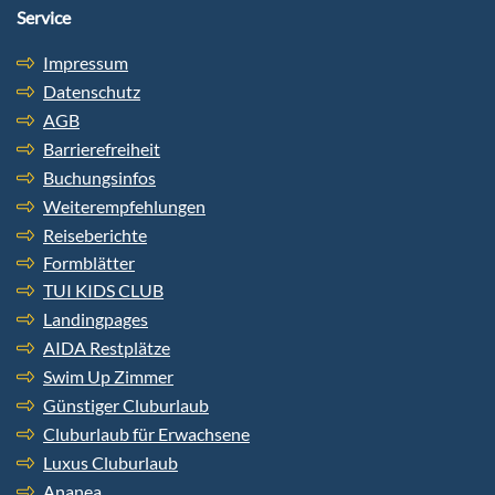
Service
Impressum
Datenschutz
AGB
Barrierefreiheit
Buchungsinfos
Weiterempfehlungen
Reiseberichte
Formblätter
TUI KIDS CLUB
Landingpages
AIDA Restplätze
Swim Up Zimmer
Günstiger Cluburlaub
Cluburlaub für Erwachsene
Luxus Cluburlaub
Ananea