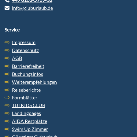
info@cluburlaub.de
Service
Impressum
Datenschutz
AGB
Barrierefreiheit
Buchungsinfos
Weiterempfehlungen
Reiseberichte
Formblätter
TUI KIDS CLUB
Landingpages
AIDA Restplätze
Swim Up Zimmer
Günstiger Cluburlaub