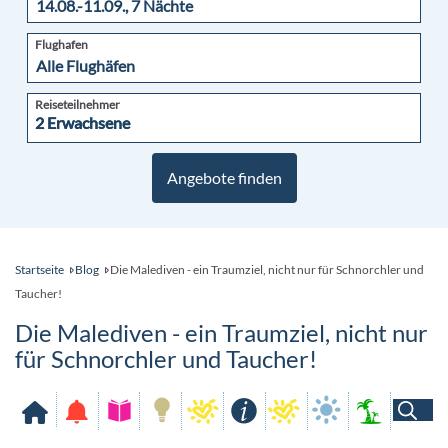
Flughafen
Reiseteilnehmer
2 Erwachsene
2 Erwachsene
Angebote finden
Startseite
Blog
Die Malediven - ein Traumziel, nicht nur für Schnorchler und
Taucher!
Die Malediven - ein Traumziel, nicht nur
für Schnorchler und Taucher!