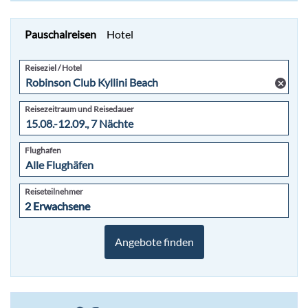
Pauschalreisen
Hotel
Reiseziel / Hotel
Reisezeitraum und Reisedauer
Flughafen
+49
Reiseteilnehmer
6103-
2 Erwachsene
2 Erwachsene
5969-
32
Angebote finden