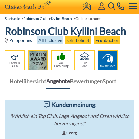
Startseite
Robinson Club
Kyllini Beach
Onlinebuchung
Robinson Club Kyllini Beach
All Inclusive
sehr beliebt
Frühbucher
Peloponnes
Premium
98%
Für
Club
Empfehlung
Alle
Angebote
Hotelübersicht
Bewertungen
Sport
Kundenmeinung
"Wirklich ein Top Club. Lage, Angebot und Essen wirklich
hervorragend."
Georg