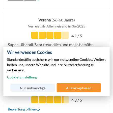
Verena
(56-60 Jahre)
Verreist als Alleinreisend in 06/2025
4,1 / 5
Super - überall. Sehr freundlich und mega bemüht.
Abwechslung wird geboten. Auch im Pool
Wir verwenden Cookies
Standardmäßig speichern wir nur notwendige Cookies. Weitere
Bewertung öffnen
helfen uns, unsere Website und Ihre Nutzererfahrung zu
verbessern.
Cookie-Einstellung
David
(26-30 Jahre)
Nur notwendige
Alle akzeptieren
Verreist als Alleinreisend in 07/2024
4,3 / 5
Bewertung öffnen