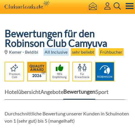
Bewertungen für den
Robinson Club Camyuva
All Inclusive
sehr beliebt
Frühbucher
Kemer - Beldibi
Premium
98%
Für
Club
Empfehlung
Erwachsene
Bewertungen
Hotelübersicht
Angebote
Sport
Durchschnittliche Bewertung unserer Kunden in Schulnoten
von 1 (sehr gut) bis 5 (mangelhaft)